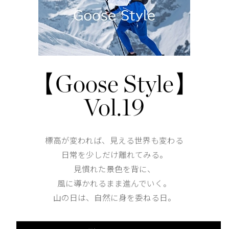
内側のバックパックストラップでハンズフリー持ち運び
外側にジッパー付きサイドシームポケットが2つ
仕様が変更する場合がございます。
【Goose Style】
Shoulder width
50.5cm
Vol.19
Width
57cm
標高が変われば、見える世界も変わる
日常を少しだけ離れてみる。
見慣れた景色を背に、
Length
54cm
風に導かれるまま進んでいく。
山の日は、自然に身を委ねる日。
XS
S