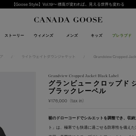
【Goose Style】Vol.19～ 標高が変われば、見える世界も変わる
下取り申請
Canada Goose
ストーリー
ウィメンズ
メンズ
キッズ
プレラブド
ア
ライトウェイトダウンジャケット
Grandview Cropped Jack
/
/
Grandview Cropped Jacket Black Label
グランビュー クロップド 
ブラックレーベル
¥176,000（tax in）
裾のドローコードでシルエットを調整でき、収納
ト」は、極寒でも快適に過ごせる防寒性を備えた