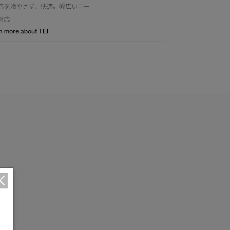
芯を冷やさず、快適。幅広いニー
対応
n more about TEI