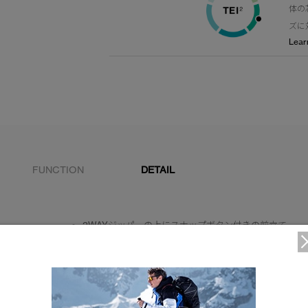
体の
ズに
Lear
FUNCTION
DETAIL
2WAYジッパーの上にスナップボタン付きの前立て
リブニットの袖口袖口にコーデュラ®の縁取り
裾内側にドローコード付き