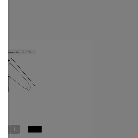
可能
Sleeve length
57cm
M
L