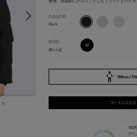
使用。意図的にクロップドしたフィットとハイカ
COLOR
Black
SIZE
M
残り1点
158cm / 51
カートに入れる
：S
VER
0°C 