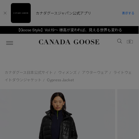
カナダグースジャパン公式アプリ
表示する
【Goose Style】Vol.19～ 標高が変われば、見える世界も変わる
Canada Goose
0
ホーム
ホーム
ホーム
ホーム
ホーム
カナダグース日本公式サイト
ウィメンズ
アウターウェア
ライトウェ
/
/
/
スノーグース
ウィメンズ TOP
メンズ TOP
キッズ TOP
イトダウンジャケット
Cypress Jacket
/
ディスカバー
新着アイテム
新着アイテム
ベビー（0‐24ヵ月)
アンバサダー
ベストセラー
ベストセラー
キッズ（2‐7歳)
CANADA GOOSE Generationsは、アウター
スプリングコレクション
FW26コレクション
FW26コレクション
ユース（6＋歳)
ウェアの下取り・再販を通じて、長く愛される製
品の価値を受け継いでいきます。
サマー 26 コレクション
サマー 26 コレクション
コレクション
アーカイブの希少なピースもご覧いただけます。