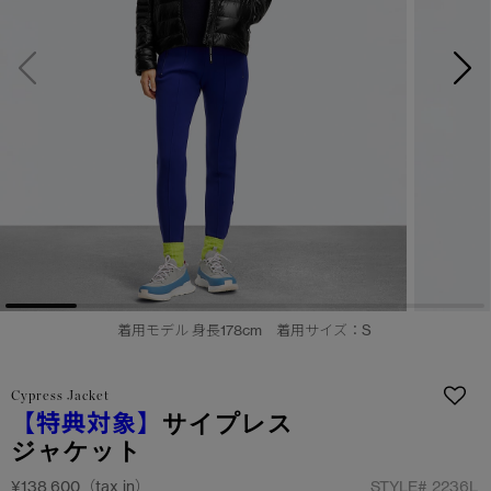
サマー 26 コレクションLOOK
サマー 26 コレクションLOOK
詳しく見る
日本限定モデル
日本限定モデル
スノーグース
スノーグース
下取り申請
メイドインジャパンTシャツ
メイドインジャパンTシャツ
アウターウェア
アウターウェア
アパレル
アパレル
アクセサリー
アクセサリー
着用モデル 身長178cm 着用サイズ：S
フットウェア
フットウェア
Cypress Jacket
コレクション
コレクション
【特典対象】
サイプレス
ジャケット
¥138,600（tax in）
STYLE#
2236L