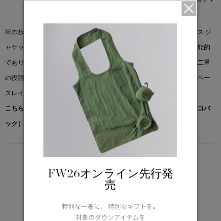
街の歩道から山のトレイルまで、シームレスに移行する＜サイプレス ジ
ャケット＞は毎日の必需品。このエフォートレスなジャケットは機能的
でありながら洗練されたデザインで、保温性の高いレイヤーとして二重
の役割を果たします。季節の変り目のアウターとして、または冬のベー
スレイヤーとして着用できる軽量のジャケットです。
こちらの商品には先着でノベルティー（オリジナルポケッタブルエコバ
ック）をプレゼント。※なくなり次第終了となります。
LIGHTWEIGHT
5°C / -5°C
FW26オンライン先行発
アクティブな活動に適した軽さ
売
Learn more about TEI
特別な一着に、 特別なギフトを。
対象のダウンアイテムを