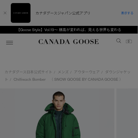
カナダグースジャパン公式アプリ
表示する
【Goose Style】Vol.19～ 標高が変われば、見える世界も変わる
Canada Goose
0
ホーム
ホーム
ホーム
ホーム
ホーム
カナダグース日本公式サイト
メンズ
アウターウェア
ダウンジャケッ
/
/
/
スノーグース
ウィメンズ TOP
メンズ TOP
キッズ TOP
ト
Chilliwack Bomber （ SNOW GOOSE BY CANADA GOOSE ）
/
ディスカバー
新着アイテム
新着アイテム
ベビー（0‐24ヵ月)
アンバサダー
ベストセラー
ベストセラー
キッズ（2‐7歳)
CANADA GOOSE Generationsは、アウター
スプリングコレクション
FW26コレクション
FW26コレクション
ユース（6＋歳)
ウェアの下取り・再販を通じて、長く愛される製
品の価値を受け継いでいきます。
サマー 26 コレクション
サマー 26 コレクション
コレクション
アーカイブの希少なピースもご覧いただけます。