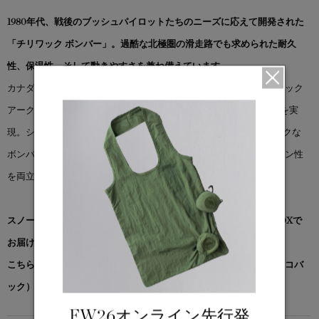
1980年代、戦後のブッシュパイロットたちのニーズに応えて開発された
「チリワック ボンバー」。過酷な北極圏の滑走路でも求められた耐久
性、保温性、そして動きやすさを兼ね備えています
カナダグースの中でも特に人気の高い一着で、リサイクルオーガニック
アークティック?を使用し、ブランドの歴史に根ざした高い防寒性を実
現。シグネチャーの2WAY調節可能なスノーケルフード、クラシックな
ボンバーシルエット、リブニットのウエストなど、機能性とデザイン性
を両立しています。
スノーグース by カナダグース コレクション対象商品は、専用のBOXで
お届けいたします。
こちらの商品には先着でノベルティー（オリジナルポケッタブルエコバ
ック）をプレゼント。※なくなり次第終了となります。
FW26オンライン先行発