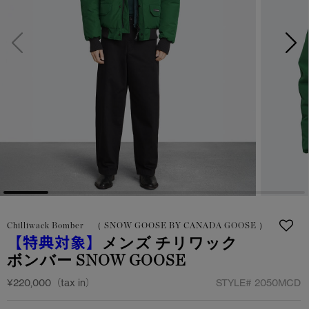
サマー 26 コレクションLOOK
サマー 26 コレクションLOOK
詳しく見る
日本限定モデル
日本限定モデル
スノーグース
スノーグース
下取り申請
メイドインジャパンTシャツ
メイドインジャパンTシャツ
アウターウェア
アウターウェア
アパレル
アパレル
アクセサリー
アクセサリー
Chilliwack Bomber （ SNOW GOOSE BY CANADA GOOSE ）
フットウェア
フットウェア
【特典対象】
メンズ チリワック
ボンバー SNOW GOOSE
コレクション
コレクション
¥220,000（tax in）
STYLE#
2050MCD