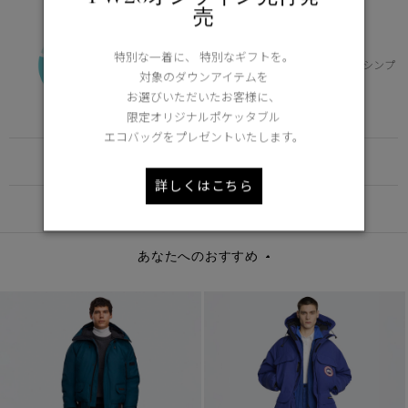
売
FUNDAMENTAL
-10°C / -20°C
特別な一着に、 特別なギフトを。
寒冷地のデイリー使いに適した保温性とシンプ
対象のダウンアイテムを
ルなデザイン
お選びいただいたお客様に、
Learn more about TEI
限定オリジナルポケッタブル
エコバッグをプレゼントいたします。
FUNCTION
詳しくはこちら
DETAIL
あなたへのおすすめ