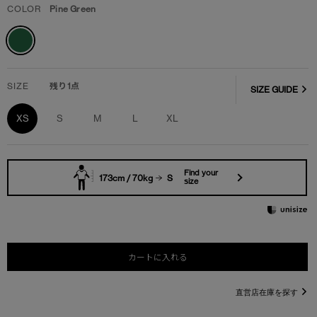
COLOR
Pine Green
SIZE
残り1点
SIZE GUIDE
XS
S
M
L
XL
Find your
173cm / 70kg
S
size
カートに入れる
直営店在庫を探す