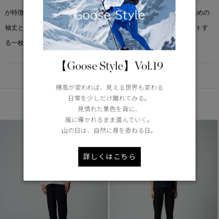
が特徴で、着用を重ねるごとに光沢と滑らかさが増します。 やや長めの
袖丈と着丈によるオーバーサイズデザインで、幅広い世代にフィットす
る一枚です。
【Goose Style】Vol.19
DETAIL
標高が変われば、見える世界も変わる
日常を少しだけ離れてみる。
あなたへのおすすめ
見慣れた景色を背に、
風に導かれるまま進んでいく。
山の日は、自然に身を委ねる日。
詳しくはこちら