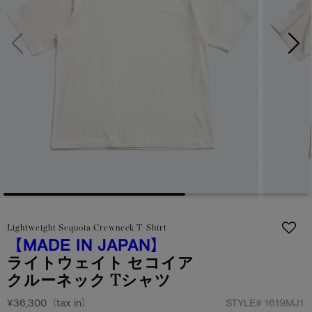
日本限定モデル
日本限定モデル
詳しく見る
スノーグース
スノーグース
メイドインジャパンTシャツ
メイドインジャパンTシャツ
下取り申請
アウターウェア
アウターウェア
アパレル
アパレル
アクセサリー
アクセサリー
フットウェア
フットウェア
Lightweight Sequoia Crewneck T-Shirt
コレクション
コレクション
【MADE IN JAPAN】
ライトウェイト セコイア
クルーネック Tシャツ
¥36,300（tax in）
STYLE#
1619MJ1