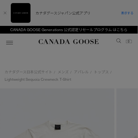
カナダグースジャパン公式アプリ
表示する
CANADA GOOSE Generations 公式認定リセールプログラム はこちら
Canada Goose
0
ホーム
ホーム
ホーム
ホーム
ホーム
カナダグース日本公式サイト
メンズ
アパレル
トップス
/
/
/
/
スノーグース
ウィメンズ TOP
メンズ TOP
キッズ TOP
Lightweight Sequoia Crewneck T-Shirt
ディスカバー
新着アイテム
新着アイテム
ベビー（0‐24ヵ月)
アンバサダー
ベストセラー
ベストセラー
キッズ（2‐7歳)
CANADA GOOSE Generationsは、アウター
スプリングコレクション
サマー 26 コレクション
サマー 26 コレクション
ユース（6＋歳)
ウェアの下取り・再販を通じて、長く愛される製
品の価値を受け継いでいきます。
サマー 26 コレクションLOOK
サマー 26 コレクションLOOK
コレクション
アーカイブの希少なピースもご覧いただけます。