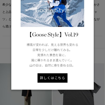
希少なアルティメイトピマコットンを使用し、ふっくらとした柔らかさ
と上品な光沢を兼ね備えた一枚です。「セコイア クルーネック Tシャ
ツ」と同デザインですが、素材をアップデートし、より薄手でありなが
ら透けにくく型崩れしにくい、洗練された着心地が魅力です。
【Goose Style】Vol.19
DETAIL
標高が変われば、見える世界も変わる
日常を少しだけ離れてみる。
あなたへのおすすめ
見慣れた景色を背に、
風に導かれるまま進んでいく。
山の日は、自然に身を委ねる日。
詳しくはこちら