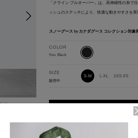
「クライン プルオーバー」は、高伸縮性の糸で
ッシュのステッチにより、快適な動きやすさを実
スノーグース by カナダグース コレクション対
COLOR
New Black
SIZE
S-M
L-XL
2XS-XS
販売中
S-M
カートに入れる