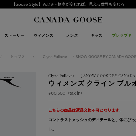
【Goose Style】Vol.19～ 標高が変われば、見える世界も変わる
下取り申請
Canada Goose
ストーリー
ウィメンズ
メンズ
キッズ
プレラブド
トップス
Clyne Pullover （ SNOW GOOSE BY CANADA GOO
/
/
Clyne Pullover （ SNOW GOOSE BY CANAD
ウィメンズ クライン プル
¥60,500（tax in）
こちらの商品は返品交換不可となります。
コントラストメッシュのディテールと、体にぴっ
ト。