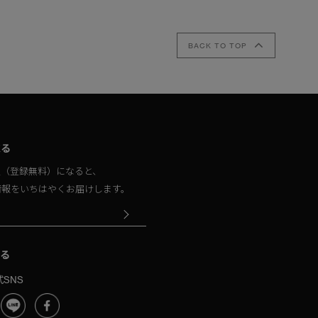
BACK TO TOP
取る
員（登録無料）になると、
情報をいちはやくお届けします。
る
SNS