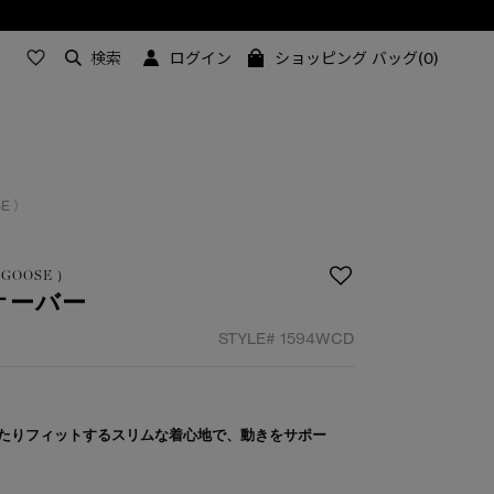
検索
ログイン
ショッピング バッグ(0)
SE ）
A GOOSE ）
オーバー
STYLE#
1594WCD
たりフィットするスリムな着心地で、動きをサポー