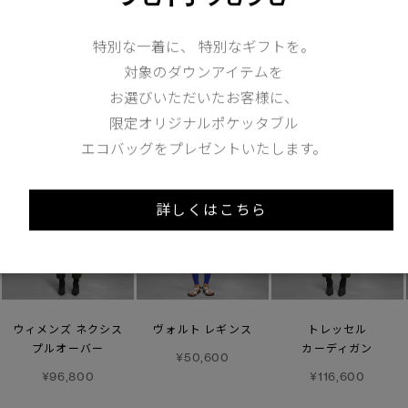
特別な一着に、 特別なギフトを。
対象のダウンアイテムを
あなたへのおすすめ
お選びいただいたお客様に、
限定オリジナルポケッタブル
エコバッグをプレゼントいたします。
詳しくはこちら
ウィメンズ ネクシス
ヴォルト レギンス
トレッセル
プルオーバー
カーディガン
¥50,600
¥96,800
¥116,600