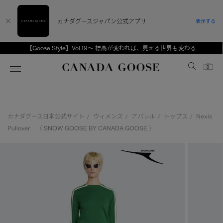
カナダグースジャパン公式アプリ
表示する
【Goose Style】Vol.19～ 標高が変われば、見える世界も変わる
Canada Goose
0
ホーム
ホーム
ホーム
ホーム
ホーム
カナダグース日本公式サイト
ウィメンズ
アパレル
トップス
Nexis
/
/
/
/
スノーグース
ウィメンズ TOP
メンズ TOP
キッズ TOP
Pullover （ SNOW GOOSE BY CANADA GOOSE ）
ディスカバー
新着アイテム
新着アイテム
ベビー（0‐24ヵ月)
アンバサダー
ベストセラー
ベストセラー
キッズ（2‐7歳)
CANADA GOOSE Generationsは、アウター
スプリングコレクション
FW26コレクション
FW26コレクション
ユース（6＋歳)
ウェアの下取り・再販を通じて、長く愛される製
品の価値を受け継いでいきます。
サマー 26 コレクション
サマー 26 コレクション
コレクション
アーカイブの希少なピースもご覧いただけます。