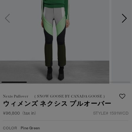
サマー 26 コレクションLOOK
サマー 26 コレクションLOOK
詳しく見る
日本限定モデル
日本限定モデル
スノーグース
スノーグース
下取り申請
メイドインジャパンTシャツ
メイドインジャパンTシャツ
アウターウェア
アウターウェア
アパレル
アパレル
アクセサリー
アクセサリー
Nexis Pullover （ SNOW GOOSE BY CANADA GOOSE ）
フットウェア
フットウェア
ウィメンズ ネクシス プルオーバー
コレクション
コレクション
¥96,800（tax in）
STYLE#
1591WCD
COLOR
Pine Green