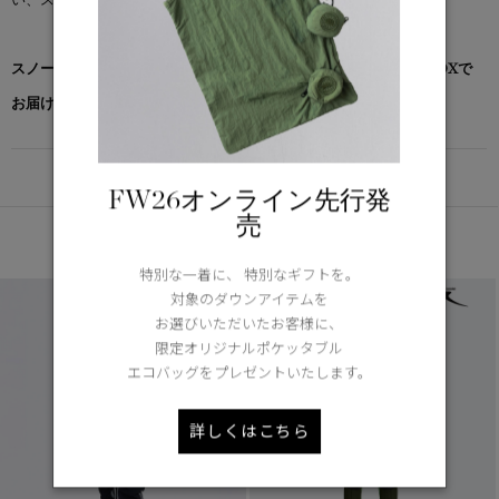
スノーグース by カナダグース コレクション対象商品は、専用のBOXで
お届けいたします。
DETAIL
FW26オンライン先行発
売
あなたへのおすすめ
特別な一着に、 特別なギフトを。
対象のダウンアイテムを
お選びいただいたお客様に、
限定オリジナルポケッタブル
エコバッグをプレゼントいたします。
詳しくはこちら