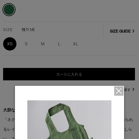
SIZE
残り1点
SIZE GUIDE
XS
S
M
L
XL
カートに入れる
直営店在庫を探す
大胆な暖かさで、一歩先へ
「ネクシス プルオーバー」は、スロープからキャビンまで快適に着られ
るレイヤーアイテム。袖にはカラーブロッキングのディテールをあしら
い、スタイリッシュに仕上げています。