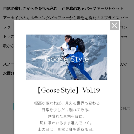
自然の厳しさから身を包み込む、存在感のあるパッファージャケット
アーカイブのキルティングパッファーから着想を得た「スプライス パッ
ファー」。リフレクティブストライプやコーデュロイの襟といったコン
トラストの効いたディテールに加え、豊富なポケットを備え、外出時も
暖かさと機能性を両立します。
スノーグース by カナダグース コレクション対象商品は、専用のBOXで
お届けいたします。
【Goose Style】Vol.19
VERSATILE
0°C / -15°C
標高が変われば、見える世界も変わる
体の芯を冷やさず、快適。幅広いニーズに対応
日常を少しだけ離れてみる。
Learn more about TEI
見慣れた景色を背に、
風に導かれるまま進んでいく。
山の日は、自然に身を委ねる日。
FUNCTION