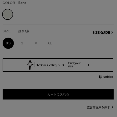
COLOR
Bone
SIZE
残り1点
SIZE GUIDE
XS
S
M
XL
Find your
173cm / 70kg
S
size
カートに入れる
直営店在庫を探す