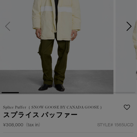
日本限定モデル
日本限定モデル
詳しく見る
スノーグース
スノーグース
メイドインジャパンTシャツ
メイドインジャパンTシャツ
下取り申請
アウターウェア
アウターウェア
アパレル
アパレル
アクセサリー
アクセサリー
フットウェア
フットウェア
コレクション
コレクション
Splice Puffer（ SNOW GOOSE BY CANADA GOOSE ）
スプライス パッファー
¥308,000（tax in）
STYLE#
1565UCD