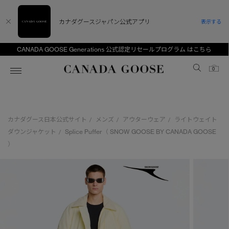
カナダグースジャパン公式アプリ
表示する
CANADA GOOSE Generations 公式認定リセールプログラム はこちら
Canada Goose
0
ホーム
ホーム
ホーム
ホーム
ホーム
カナダグース日本公式サイト
メンズ
アウターウェア
ライトウェイト
/
/
/
スノーグース
ウィメンズ TOP
メンズ TOP
キッズ TOP
ダウンジャケット
Splice Puffer（ SNOW GOOSE BY CANADA GOOSE
/
）
ディスカバー
新着アイテム
新着アイテム
ベビー（0‐24ヵ月)
アンバサダー
ベストセラー
ベストセラー
キッズ（2‐7歳)
CANADA GOOSE Generationsは、アウター
スプリングコレクション
サマー 26 コレクション
サマー 26 コレクション
ユース（6＋歳)
ウェアの下取り・再販を通じて、長く愛される製
品の価値を受け継いでいきます。
サマー 26 コレクションLOOK
サマー 26 コレクションLOOK
コレクション
アーカイブの希少なピースもご覧いただけます。