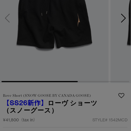
日本限定モデル
日本限定モデル
詳しく見る
スノーグース
スノーグース
メイドインジャパンTシャツ
メイドインジャパンTシャツ
下取り申請
アウターウェア
アウターウェア
アパレル
アパレル
アクセサリー
アクセサリー
フットウェア
フットウェア
Rove Short (SNOW GOOSE BY CANADA GOOSE)
コレクション
コレクション
【SS26新作】
ローヴ ショーツ
（スノーグース）
¥41,800（tax in）
STYLE#
1542MCD