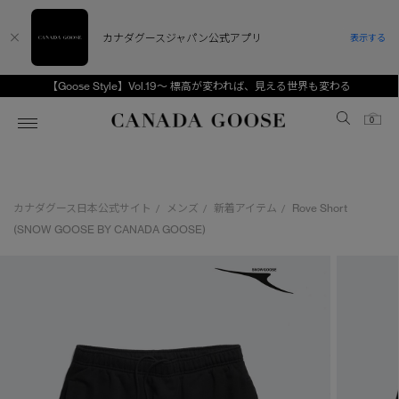
カナダグースジャパン公式アプリ
表示する
【Goose Style】Vol.19～ 標高が変われば、見える世界も変わる
Canada Goose
0
ホーム
ホーム
ホーム
ホーム
ホーム
カナダグース日本公式サイト
メンズ
新着アイテム
Rove Short
/
/
/
スノーグース
ウィメンズ TOP
メンズ TOP
キッズ TOP
(SNOW GOOSE BY CANADA GOOSE)
ディスカバー
新着アイテム
新着アイテム
ベビー（0‐24ヵ月)
アンバサダー
ベストセラー
ベストセラー
キッズ（2‐7歳)
CANADA GOOSE Generationsは、アウター
スプリングコレクション
サマー 26 コレクション
サマー 26 コレクション
ユース（6＋歳)
ウェアの下取り・再販を通じて、長く愛される製
品の価値を受け継いでいきます。
サマー 26 コレクションLOOK
サマー 26 コレクションLOOK
コレクション
アーカイブの希少なピースもご覧いただけます。