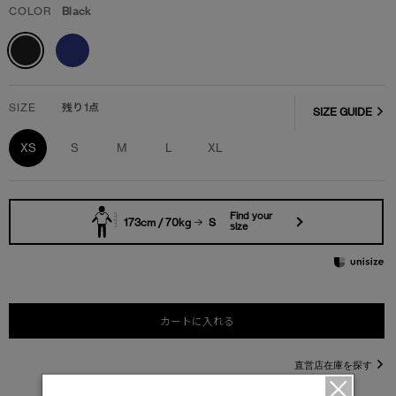
COLOR
Black
SIZE
残り1点
SIZE GUIDE
XS
S
M
L
XL
Find your
173cm / 70kg
S
size
カートに入れる
直営店在庫を探す