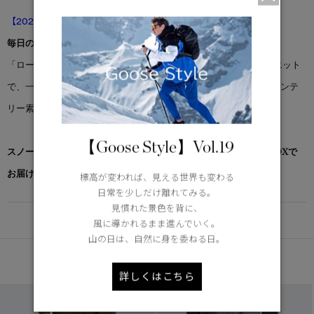
【2026年4月25日(土)11:00～ 販売開始】
毎日の快適さを支えるベースアイテム。
「ローブ ショーツ」は、リラックス感のあるゆったりとしたシルエット
で、一日中快適に着用可能。ヘビーウェイトのオーガニックコットンテ
リー素材を使用し、通気性がよく、柔らかな肌触りです。
【Goose Style】Vol.19
スノーグース by カナダグース コレクション対象商品は、専用のBOXで
お届けいたします。
標高が変われば、見える世界も変わる
日常を少しだけ離れてみる。
見慣れた景色を背に、
DETAIL
風に導かれるまま進んでいく。
山の日は、自然に身を委ねる日。
あなたへのおすすめ
詳しくはこちら