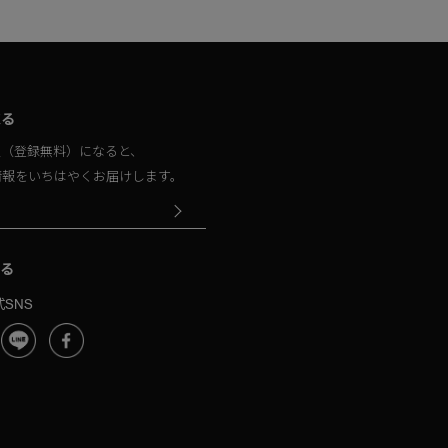
取る
員（登録無料）になると、
情報をいちはやくお届けします。
る
SNS