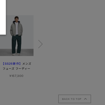
【SS26新作】
【SS26新作】
【SS26新作】
メンズ
ワンダー
メンズ
フューズ フーディー
クルー
ホライゾン レイン
エンブロイダード
ジャケット
¥157,300
¥55,000
¥110,000
BACK TO TOP