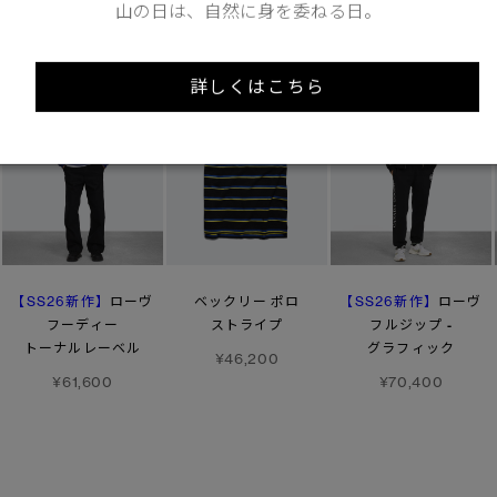
山の日は、自然に身を委ねる日。
詳しくはこちら
【SS26新作】
【SS26新作】
ローヴ
ベックリー ポロ
ローヴ
フーディー
ストライプ
フルジップ -
トーナルレーベル
グラフィック
¥46,200
¥61,600
¥70,400