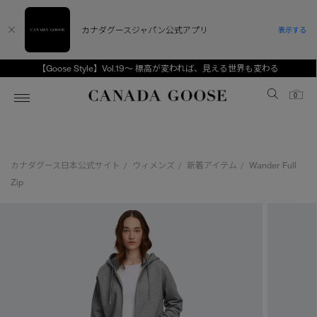
カナダグースジャパン公式アプリ
表示する
【Goose Style】Vol.19～ 標高が変われば、見える世界も変わる
Canada Goose
0
ホーム
ホーム
ホーム
ホーム
ホーム
カナダグース日本公式サイト
ウィメンズ
新着アイテム
Wander Full
/
/
/
スノーグース
ウィメンズ TOP
メンズ TOP
キッズ TOP
Zip
ディスカバー
新着アイテム
新着アイテム
ベビー（0‐24ヵ月)
アンバサダー
ベストセラー
ベストセラー
キッズ（2‐7歳)
CANADA GOOSE Generationsは、アウター
スプリングコレクション
FW26コレクション
FW26コレクション
ユース（6＋歳)
ウェアの下取り・再販を通じて、長く愛される製
品の価値を受け継いでいきます。
サマー 26 コレクション
サマー 26 コレクション
コレクション
アーカイブの希少なピースもご覧いただけます。