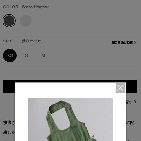
COLOR
Stone Heather
SIZE
残りわずか
SIZE GUIDE
XS
S
M
カートに入れる
直営店在庫を探す
快適さをさらに高めるリラックスフィットのフルジップ。着やすさに配
慮したディテールが特徴です。