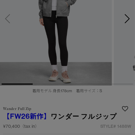
サマー 26 コレクションLOOK
サマー 26 コレクションLOOK
詳しく見る
日本限定モデル
日本限定モデル
スノーグース
スノーグース
下取り申請
メイドインジャパンTシャツ
メイドインジャパンTシャツ
アウターウェア
アウターウェア
アパレル
アパレル
アクセサリー
アクセサリー
着用モデル 身長178cm 着用サイズ：S
フットウェア
フットウェア
Wander Full Zip
コレクション
コレクション
【FW26新作】
ワンダー フルジップ
¥70,400（tax in）
STYLE#
1488W