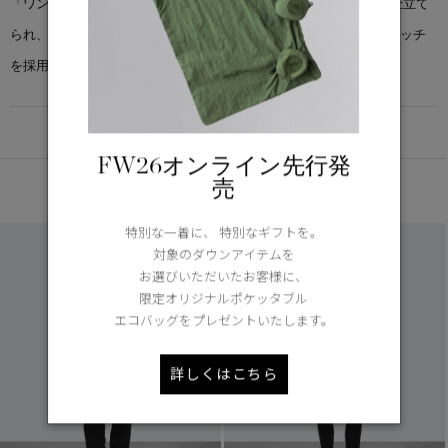
「ワンダー フルジップ」は、オーガニックコットンテリー素材で仕立て
られ、程よい重みと滑らかな肌触りを実現。縫い目にはツインステッチ
を採用し、長く愛用しても形崩れしにくい仕様です。
DETAIL
FW26オンライン先行発
売
あなたへのおすすめ
特別な一着に、 特別なギフトを。
対象のダウンアイテムを
お選びいただいたお客様に、
限定オリジナルポケッタブル
エコバッグをプレゼントいたします。
詳しくはこちら