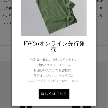
ワンダー クルーは、オーガニックコットンテリーを使用して、重みのあ
る手触りと滑らかな表面を実現。時間が経過しても形状を保持するデザ
インディテール、ツインステッチを全体に使用しています。意図的にリ
ラックスフィットにしました。
DETAIL
FW26オンライン先行発
売
あなたへのおすすめ
特別な一着に、 特別なギフトを。
対象のダウンアイテムを
お選びいただいたお客様に、
限定オリジナルポケッタブル
エコバッグをプレゼントいたします。
詳しくはこちら