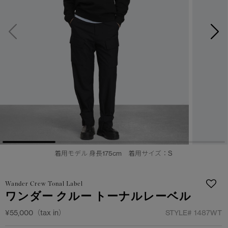
サマー 26 コレクションLOOK
サマー 26 コレクションLOOK
詳しく見る
日本限定モデル
日本限定モデル
スノーグース
スノーグース
下取り申請
メイドインジャパンTシャツ
メイドインジャパンTシャツ
アウターウェア
アウターウェア
アパレル
アパレル
アクセサリー
アクセサリー
着用モデル 身長175cm 着用サイズ：S
フットウェア
フットウェア
Wander Crew Tonal Label
コレクション
コレクション
ワンダー クルー トーナルレーベル
¥55,000（tax in）
STYLE#
1487WT