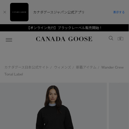
カナダグースジャパン公式アプリ
表示する
【オンライン先行】ブラックレーベル販売開始！
Canada Goose
0
ホーム
ホーム
ホーム
ホーム
ホーム
カナダグース日本公式サイト
ウィメンズ
新着アイテム
Wander Crew
/
/
/
スノーグース
ウィメンズ TOP
メンズ TOP
キッズ TOP
Tonal Label
ディスカバー
新着アイテム
新着アイテム
ベビー（0‐24ヵ月)
アンバサダー
ベストセラー
ベストセラー
キッズ（2‐7歳)
CANADA GOOSE Generationsは、アウター
スプリングコレクション
FW26コレクション
FW26コレクション
ユース（6＋歳)
ウェアの下取り・再販を通じて、長く愛される製
品の価値を受け継いでいきます。
サマー 26 コレクション
サマー 26 コレクション
コレクション
アーカイブの希少なピースもご覧いただけます。