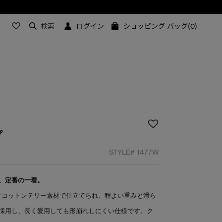
検索
ログイン
ショッピング バッグ(0)
プ
STYLE#
1477W
、定番の一着。
ックコットンテリー素材で仕立てられ、程よい重みと滑ら
採用し、長く愛用しても形崩れしにくい仕様です。ク