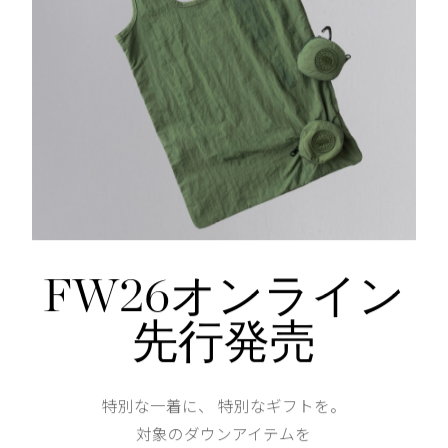
DETAIL
リブニット仕様の袖口と裾
仕様が変更する場合がございます。
FW26オンライン
先行発売
あなたへのおすすめ
特別な一着に、 特別なギフトを。
対象のダウンアイテムを