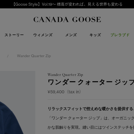
【Goose Style】Vol.19～ 標高が変われば、見える世界も変わる
下取り申請
Canada Goose
ストーリー
ウィメンズ
メンズ
キッズ
プレラブド
Wander Quarter Zip
/
Wander Quarter Zip
ワンダー クォーター ジッ
¥59,400（tax in）
リラックスフィットで控えめな暖かさを提供する
「ワンダー クォーター ジップ」は、オーガニ
かな肌触りを実現。縫い目にはツインステッチを