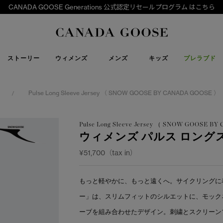
CANADA GOOSE Generations 公式認定リセールプログラム はこちら
下取り申請
Canada Goose
ストーリー
ウィメンズ
メンズ
キッズ
プレラブド
Pulse Long Sleeve Jersey （ SNOW GOOSE BY CANADA GOOSE ）
/
Pulse Long Sleeve Jersey （ SNOW GOOSE B
ウィメンズ パルス ロング
¥51,700（tax in）
もっと軽やかに、もっと遠くへ。サイクリングに着
ー」は、スリムフィットのシルエットに、モック
ーブを組み合わせたデザイン。刺繍とスクリーン