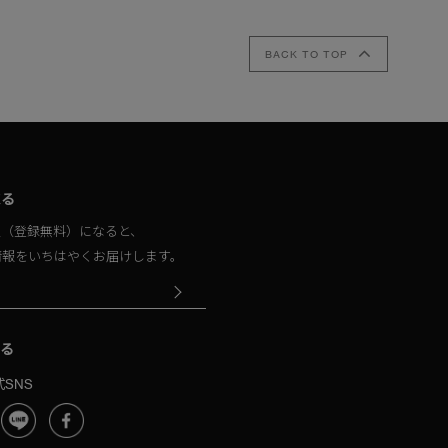
BACK TO TOP
取る
員（登録無料）になると、
情報をいちはやくお届けします。
る
SNS