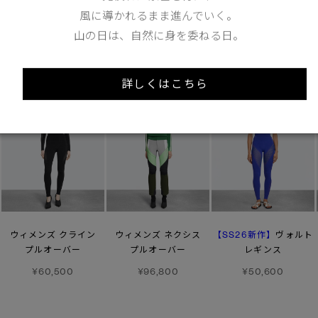
風に導かれるまま進んでいく。
あなたへのおすすめ
山の日は、自然に身を委ねる日。
詳しくはこちら
【SS26新作】
ウィメンズ クライン
ウィメンズ ネクシス
ヴォルト
プルオーバー
プルオーバー
レギンス
¥60,500
¥96,800
¥50,600