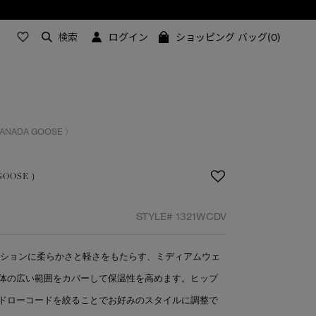
検索
ログイン
ショッピング バッグ(0)
 CANADA GOOSE ）
 GOOSE ）
STYLE#
1321WCDV
クションに柔らかさと軽さをもたらす、ミディアムウェ
体の広い範囲をカバーして保温性を高めます。ヒップ
ドローコードを絞ることでお好みのスタイルに調整で