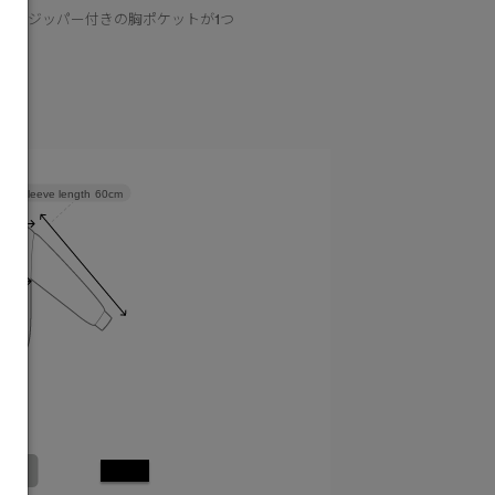
つ、ジッパー付きの胸ポケットが1つ
Sleeve length
60cm
M