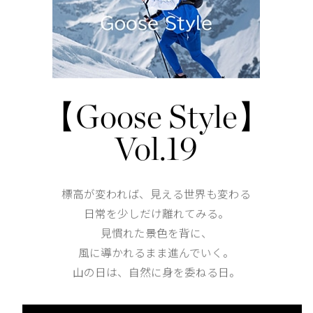
3つの外側ポケット：ジッパー付きのハンドポケットが2
ヒートセット加工のリフレクティブディテール
仕様が変更する場合がございます。
【Goose Style】
Shoulder width
53.5cm
Vol.19
Width
61cm
標高が変われば、見える世界も変わる
日常を少しだけ離れてみる。
見慣れた景色を背に、
風に導かれるまま進んでいく。
Length
59.5cm
山の日は、自然に身を委ねる日。
XS
S