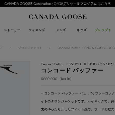
CANADA GOOSE Generations 公式認定リセールプログラム はこちら
下取り申請
Canada Goose
ストーリー
ウィメンズ
メンズ
キッズ
プレラブド
ア
ダウンジャケット
Concord Puffer （ SNOW GOOSE BY
/
/
Concord Puffer （ SNOW GOOSE BY CANADA
コンコード パッファー
¥220,000（tax in）
＜コンコード パッファー＞は、パッファーコレ
イトのダウンジャケットです。ハイネックで、身
丈のゆったりとしたフィット感で、フードと裾の