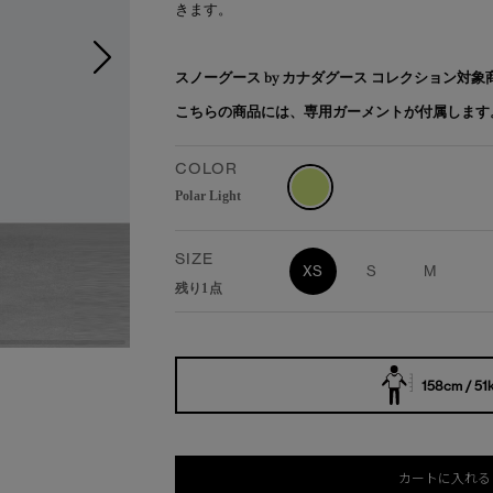
きます。
スノーグース by カナダグース コレクション対
こちらの商品には、専用ガーメントが付属します
COLOR
Polar Light
SIZE
XS
S
M
残り1点
158cm / 51
カートに入れる