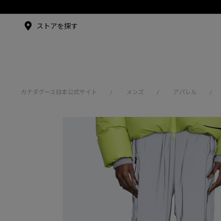
メイドインジャパンTシャツ
メイドインジャパンT
シャツ
アンバサダー
ストアを探す
シュー・グァンハン
カナダグース日本公式サイト
メンズ
アパレル
/
/
/