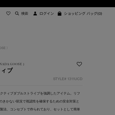
検索
ログイン
ショッピング バッグ(0)
OOSE ）
 CANADA GOOSE ）
ティブ
STYLE#
1311UCD
レクティブダブルストライプを強調したアイテム。リフ
のきかない状況で視認性を確保するための安全対策と
じ製法、コンセプトで作られており、セットとして簡単