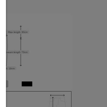
cm
Rise length
30cm
Inseam length
73cm
 width
19cm
M