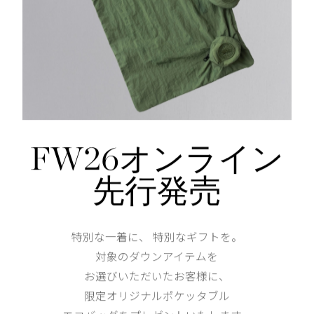
仕様が変更する場合がございます。
Waist
78
Hip
102cm
Thickness of thigh
32cm
FW26オンライン
先行発売
Hem
特別な一着に、 特別なギフトを。
XS
S
対象のダウンアイテムを
お選びいただいたお客様に、
173cm 70kgRecommended
S
限定オリジナルポケッタブル