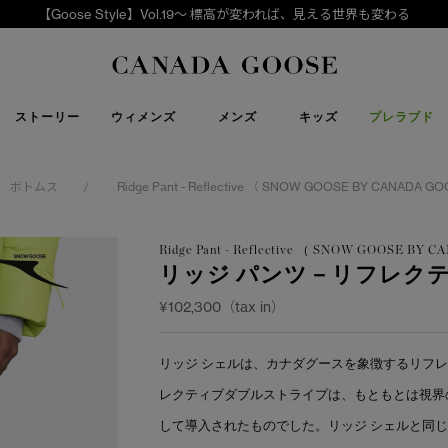
【Goose Style】Vol.19～ 標高が変われば、見える世界も変わる
下取り申請
Canada Goose
ストーリー
ウィメンズ
メンズ
キッズ
プレラブド
ボトムス
Ridge Pant - Reflective （ SNOW GOOSE BY CANADA G
/
Ridge Pant - Reflective （ SNOW GOOSE BY
リッジ パンツ－リフレク
¥102,300（tax in）
リッジ シェルは、カナダグースを象徴するリフ
レクティブダブルストライプは、もともとは視界
して導入されたものでした。リッジ シェルと同