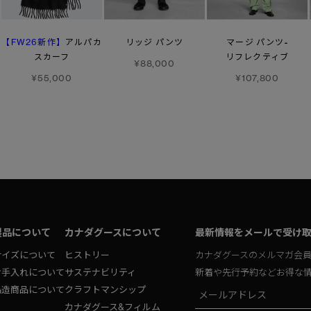
【FW26新作】
アルパカ
リッジ パンツ
マージ パンツ-
スカーフ
リフレクティブ
¥88,000
¥55,000
¥107,800
製品について
カナダグースについて
最新情報をメールで受け
サイズについて
ヒストリー
カナダグースのメルマガ会
お手入れについて
サステナビリティ
新着や先行予約などお得な
偽造商品について
クラフトマンシップ
カナダグース&フィルム