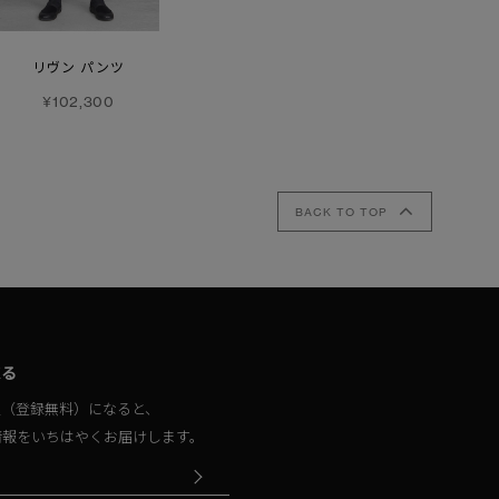
リヴン パンツ
ヴォルト レギンス
リゲル ジョガー
¥102,300
¥50,600
¥58,300
BACK TO TOP
取る
員（登録無料）になると、
情報をいちはやくお届けします。