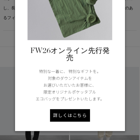
し、長く愛用しても形崩れしにくい仕様です。あえてリラックス感のあ
るフィットで、胸に刺繍をあしらっています。
DETAIL
FW26オンライン先行発
あなたへのおすすめ
売
特別な一着に、 特別なギフトを。
対象のダウンアイテムを
お選びいただいたお客様に、
限定オリジナルポケッタブル
エコバッグをプレゼントいたします。
詳しくはこちら