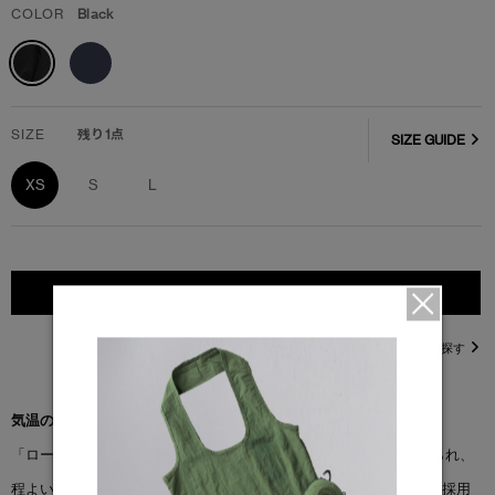
COLOR
Black
SIZE
残り1点
SIZE GUIDE
XS
S
L
カートに入れる
直営店在庫を探す
気温の変化に対応できる、上質なミッドウェイトレイヤー。
「ローヴ クルー」は、オーガニックコットンテリー素材で仕立てられ、
程よい重みと滑らかな肌触りを実現。縫い目にはツインステッチを採用