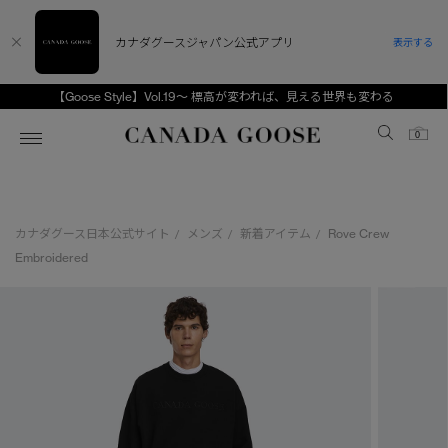
カナダグースジャパン公式アプリ
表示する
【Goose Style】Vol.19～ 標高が変われば、見える世界も変わる
Canada Goose
0
ホーム
ホーム
ホーム
ホーム
ホーム
カナダグース日本公式サイト
メンズ
新着アイテム
Rove Crew
/
/
/
スノーグース
ウィメンズ TOP
メンズ TOP
キッズ TOP
Embroidered
ディスカバー
新着アイテム
新着アイテム
ベビー（0‐24ヵ月)
アンバサダー
ベストセラー
ベストセラー
キッズ（2‐7歳)
CANADA GOOSE Generationsは、アウター
スプリングコレクション
FW26コレクション
FW26コレクション
ユース（6＋歳)
ウェアの下取り・再販を通じて、長く愛される製
品の価値を受け継いでいきます。
サマー 26 コレクション
サマー 26 コレクション
コレクション
アーカイブの希少なピースもご覧いただけます。