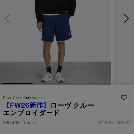
サマー 26 コレクションLOOK
サマー 26 コレクションLOOK
詳しく見る
日本限定モデル
日本限定モデル
スノーグース
スノーグース
下取り申請
メイドインジャパンTシャツ
メイドインジャパンTシャツ
アウターウェア
アウターウェア
アパレル
アパレル
アクセサリー
アクセサリー
Rove Crew Embroidered
フットウェア
フットウェア
【FW26新作】
ローヴ クルー
エンブロイダード
コレクション
コレクション
¥59,400（tax in）
STYLE#
1286M2