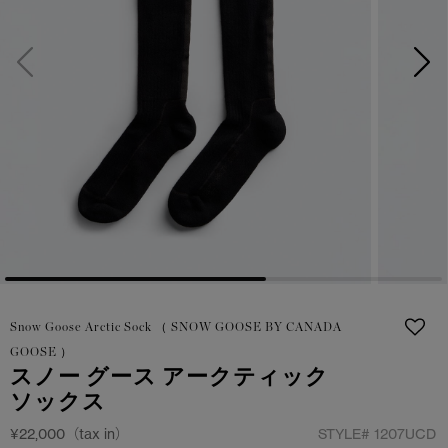
日本限定モデル
日本限定モデル
詳しく見る
スノーグース
スノーグース
メイドインジャパンTシャツ
メイドインジャパンTシャツ
下取り申請
アウターウェア
アウターウェア
アパレル
アパレル
アクセサリー
アクセサリー
フットウェア
フットウェア
Snow Goose Arctic Sock （ SNOW GOOSE BY CANADA
コレクション
コレクション
GOOSE ）
スノー グース アークティック
ソックス
¥22,000（tax in）
STYLE#
1207UCD