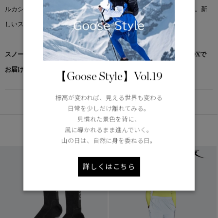
ルカシミアを使用した二層編みで、最大限の保護性能を発揮します。新
しいスノーグースのロゴをあしらいました。
スノーグース by カナダグース コレクション対象商品は、専用のBOXで
お届けいたします。
【Goose Style】Vol.19
標高が変われば、見える世界も変わる
DETAIL
日常を少しだけ離れてみる。
見慣れた景色を背に、
あなたへのおすすめ
風に導かれるまま進んでいく。
山の日は、自然に身を委ねる日。
詳しくはこちら