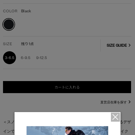
COLOR
Black
SIZE
残り1点
SIZE GUIDE
3-6.5
6-9.5
9-12.5
カートに入れる
直営店在庫を探す
＜スノー グース アークティック ソックス＞は過酷な環境に対応するデザ
インです。暖かく通気性の高いイタリア紡績のメリノウールとリサイク