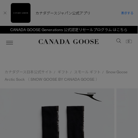
カナダグースジャパン公式アプリ
表示する
CANADA GOOSE Generations 公式認定リセールプログラム はこちら
Canada Goose
0
ホーム
ホーム
ホーム
ホーム
ホーム
カナダグース日本公式サイト
ギフト
スモール ギフト
Snow Goose
/
/
/
スノーグース
ウィメンズ TOP
メンズ TOP
キッズ TOP
Arctic Sock （ SNOW GOOSE BY CANADA GOOSE ）
ディスカバー
新着アイテム
新着アイテム
ベビー（0‐24ヵ月)
アンバサダー
ベストセラー
ベストセラー
キッズ（2‐7歳)
CANADA GOOSE Generationsは、アウター
スプリングコレクション
サマー 26 コレクション
サマー 26 コレクション
ユース（6＋歳)
ウェアの下取り・再販を通じて、長く愛される製
品の価値を受け継いでいきます。
サマー 26 コレクションLOOK
サマー 26 コレクションLOOK
コレクション
アーカイブの希少なピースもご覧いただけます。