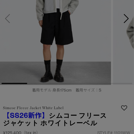
日本限定モデル
日本限定モデル
詳しく見る
スノーグース
スノーグース
メイドインジャパンTシャツ
メイドインジャパンTシャツ
下取り申請
アウターウェア
アウターウェア
アパレル
アパレル
アクセサリー
アクセサリー
フットウェア
フットウェア
着用モデル 身長175cm 着用サイズ：S
コレクション
コレクション
Simcoe Fleece Jacket White Label
【SS26新作】
シムコー フリース
ジャケット ホワイトレーベル
¥125,400（tax in）
STYLE#
1101WW