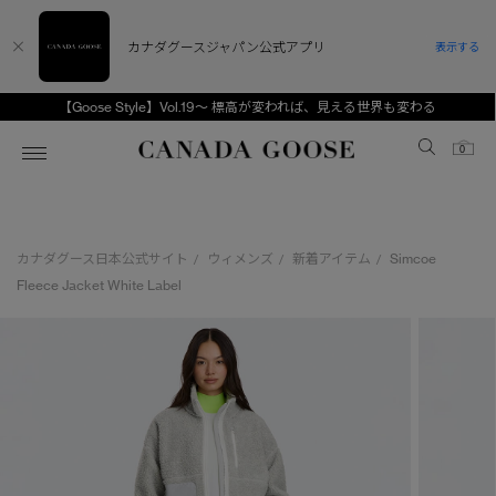
カナダグースジャパン公式アプリ
表示する
【Goose Style】Vol.19～ 標高が変われば、見える世界も変わる
Canada Goose
0
ホーム
ホーム
ホーム
ホーム
ホーム
カナダグース日本公式サイト
ウィメンズ
新着アイテム
Simcoe
/
/
/
スノーグース
ウィメンズ TOP
メンズ TOP
キッズ TOP
Fleece Jacket White Label
ディスカバー
新着アイテム
新着アイテム
ベビー（0‐24ヵ月)
アンバサダー
ベストセラー
ベストセラー
キッズ（2‐7歳)
CANADA GOOSE Generationsは、アウター
スプリングコレクション
サマー 26 コレクション
サマー 26 コレクション
ユース（6＋歳)
ウェアの下取り・再販を通じて、長く愛される製
品の価値を受け継いでいきます。
サマー 26 コレクションLOOK
サマー 26 コレクションLOOK
コレクション
アーカイブの希少なピースもご覧いただけます。