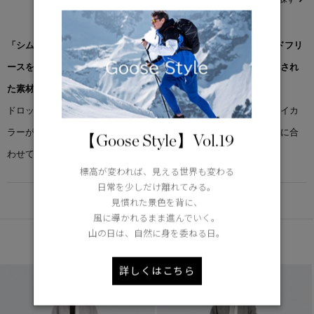
「シムコー フリース ジャケット」は、次世代フリース素材カインドフリ
ースを使用。「地球を冷たく、住む人々を暖かくする」ために開発され
た素材で、軽やかな着心地と高い保温性を両立しています。
ドロップショルダーによりリラックスしたシルエットを実現し、ハイカ
ラーが首元をしっかり保温。裾には内側ドローコードを備え、好みに合
【Goose Style】Vol.19
わせてフィット感を調整できます。
標高が変われば、見える世界も変わる
日常を少しだけ離れてみる。
DETAIL
見慣れた景色を背に、
風に導かれるまま進んでいく。
山の日は、自然に身を委ねる日。
あなたへのおすすめ
詳しくはこちら