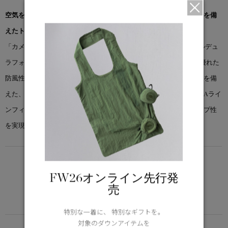
空気をはらむように軽やかな着心地に、アレンジ自在のディテールを備
えたトレンチコート。
「カメリア コート」は、通気性に優れ、撥水性を備えたリサイクルデュ
ラフォース®素材を使用。なめらかで洗練された風合いとともに、優れた
防風性を発揮します。ダブルブレスト仕様と取り外し可能なベルトを備
えた、クラシックなトレンチシルエットが特徴。オーバーサイズのAライ
ンフィットで、裏地を省いた軽やかな仕立てにより、美しいドレープ性
を実現しています。
LIGHTWEIGHT
5°C / -5°C
FW26オンライン先行発
アクティブな活動に適した軽さ
売
Learn more about TEI
特別な一着に、 特別なギフトを。
対象のダウンアイテムを
FUNCTION