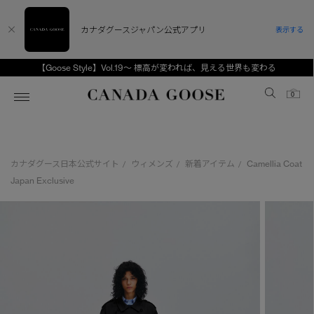
カナダグースジャパン公式アプリ
表示する
【Goose Style】Vol.19～ 標高が変われば、見える世界も変わる
Canada Goose
0
ホーム
ホーム
ホーム
ホーム
ホーム
カナダグース日本公式サイト
ウィメンズ
新着アイテム
Camellia Coat
/
/
/
スノーグース
ウィメンズ TOP
メンズ TOP
キッズ TOP
Japan Exclusive
ディスカバー
新着アイテム
新着アイテム
ベビー（0‐24ヵ月)
アンバサダー
ベストセラー
ベストセラー
キッズ（2‐7歳)
CANADA GOOSE Generationsは、アウター
スプリングコレクション
FW26コレクション
FW26コレクション
ユース（6＋歳)
ウェアの下取り・再販を通じて、長く愛される製
品の価値を受け継いでいきます。
サマー 26 コレクション
サマー 26 コレクション
コレクション
アーカイブの希少なピースもご覧いただけます。