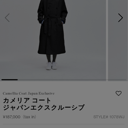
サマー 26 コレクションLOOK
サマー 26 コレクションLOOK
詳しく見る
日本限定モデル
日本限定モデル
スノーグース
スノーグース
下取り申請
メイドインジャパンTシャツ
メイドインジャパンTシャツ
アウターウェア
アウターウェア
アパレル
アパレル
アクセサリー
アクセサリー
Camellia Coat Japan Exclusive
フットウェア
フットウェア
カメリア コート
ジャパンエクスクルーシブ
コレクション
コレクション
¥187,000（tax in）
STYLE#
1078WJ