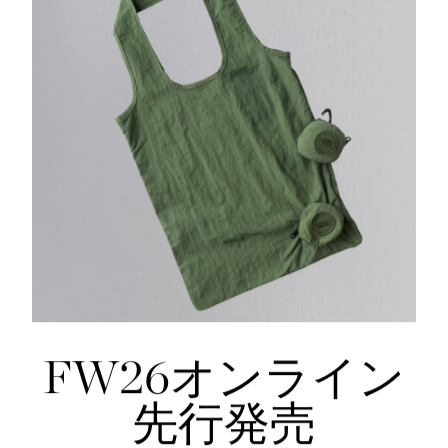
EXPLORATION
FW26オンライン
恐怖を科学する（そして克服する方法）
先行発売
ン
エヴァ・ホランドのデビュー作「Nerve」、ア
ウトドアライターの彼女が、自分自身の持って