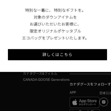
いる恐怖心を克服するという、これまでにない
開
大きなチャレンジに挑みます。
特別な一着に、 特別なギフトを。
対象のダウンアイテムを
2021.09.06
お選びいただいたお客様に、
限定オリジナルポケッタブル
エコバッグをプレゼントいたします。
製品について
カナダグースについて
最新情報をメールで受け
詳しくはこちら
サイズについて
ヒストリー
カナダグースのメルマガ会
お手入れについて
サステナビリティ
新着や先行予約などお得な
偽造商品について
クラフトマンシップ
カナダグース&フィルム
CANADA GOOSE Generations
カナダグースをフォローす
APP
日本公式