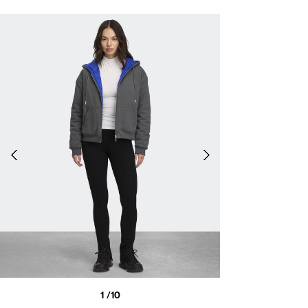
1
/10