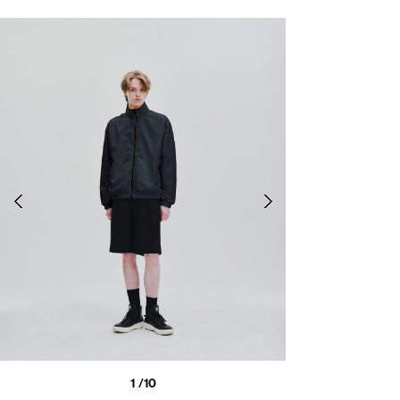
1
/10