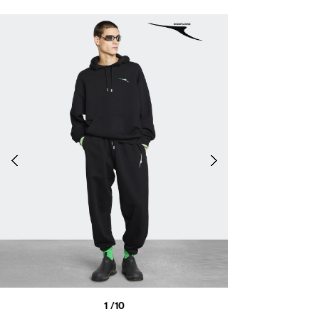
1
/10