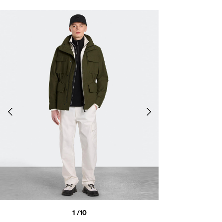
1
/10