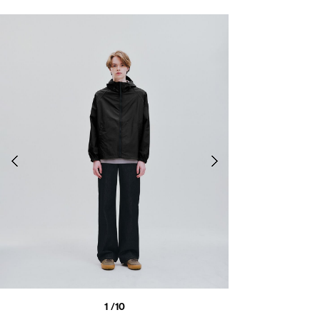
1
/10