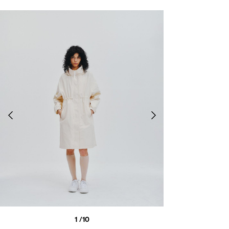
1
/10