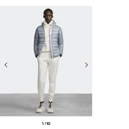
1
/10