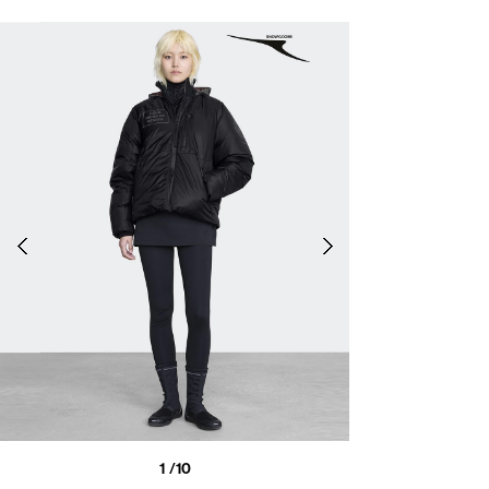
1
/10