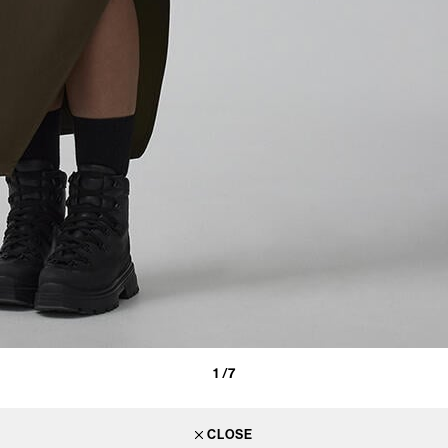
1
/7
CLOSE