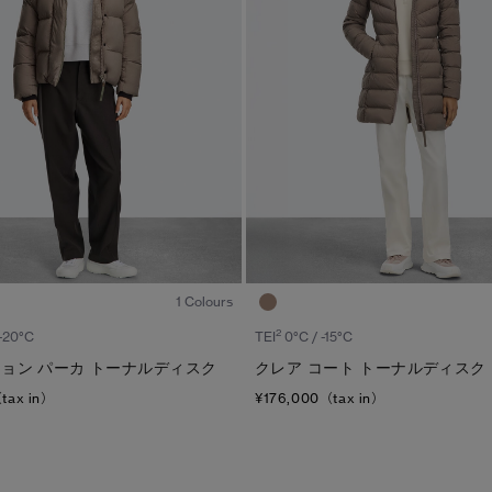
ディスク
TEI
サイズ
ブラック ディスク
TEI１：5℃/-5℃
XS
クラシック ディスク
TEI2：０℃/-１5℃
S
ホワイト ディスク
TEI3：-10℃/-20℃
M
ト―ナル ディスク
TEI4：-15℃/-25℃
L
PBI ディスク
TEI5：-30℃以下
XL
1
/7
ディスクなし
1 Colours
2
 -20°C
TEI
0°C / -15°C
ョン パーカ トーナルディスク
クレア コート トーナルディスク
tax in）
¥176,000（tax in）