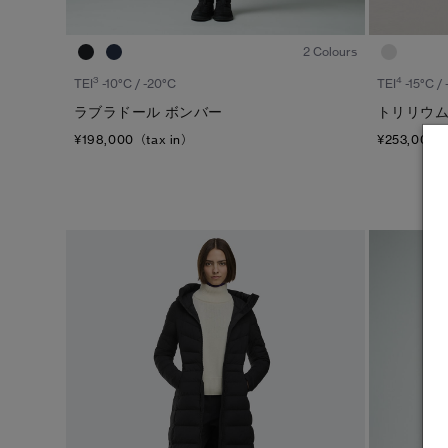
1
/7
2 Colours
3
4
TEI
-10°C / -20°C
TEI
-15°C /
ラブラドール ボンバー
トリリウム
¥198,000（tax in）
¥253,000（