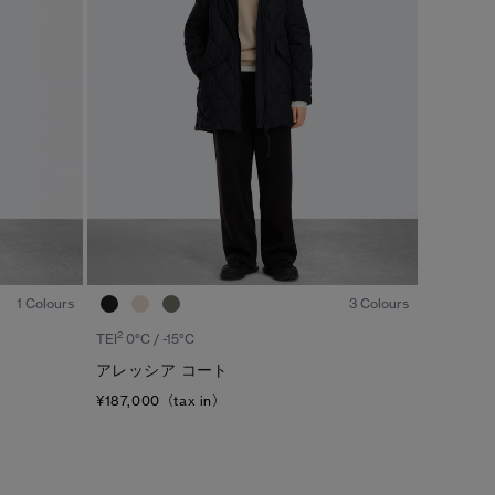
カラー
ブラック
ベージュ/ブラウン系
S/M
ブルー系
ホワイト系
L/XL
グリーン系
イエロー系
ONESIZE
グレー系
プリント/その他
レッド系
ピンク系
1
/6
1
/6
1 Colours
3 Colours
/
1
2
2
TEI
0°C / -15°C
アレッシア コート
¥187,000（tax in）