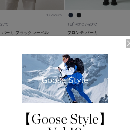
1
/7
1 Colours
3
 -25°C
TEI
-10°C / -20°C
 パーカ ブラックレーベル
ブロンテ パーカ
tax in）
¥209,000（tax in）
【Goose Style】