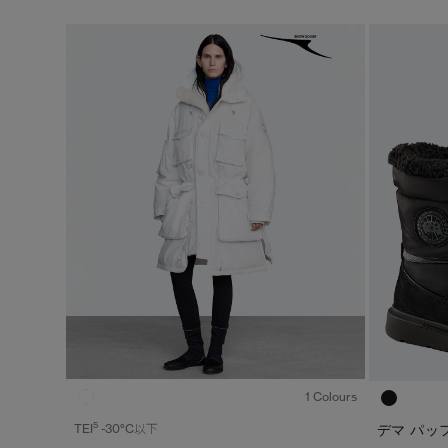
1
/8
1 Colours
5
TEI
-30°C以下
デマ パッ