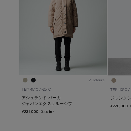
ジェンダー
カテゴリ
メンズ
ダウンジャケット
ウィメンズ
ライトウェイトダウンジャケット
キッズ
ベスト
ウィンドジャケット
レインジャケット
1
/8
トップス
2 Colours
ボトムス
4
3
TEI
-15°C / -25°C
TEI
-10°C /
アシュランド パーカ
ジャンクシ
フリース
ジャパンエクスクルーシブ
¥220,000（
フットウェア
¥231,000（tax in）
アクセサリー