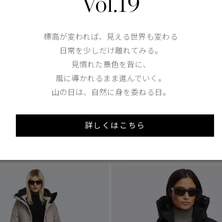
Vol.19
標高が変われば、見える世界も変わる
日常を少しだけ離れてみる。
1
/8
見慣れた景色を背に、
5 Colours
風に導かれるまま進んでいく。
山の日は、自然に身を委ねる日。
3
 -20°C
TEI
-10°C / -20°C
ー パーカ
シャーロット パーカ
tax in）
¥176,000（tax in）
詳しくはこちら