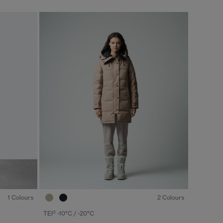
キャンセル
選択
1
/6
1
/6
1 Colours
2 Colours
3
TEI
-10°C / -20°C