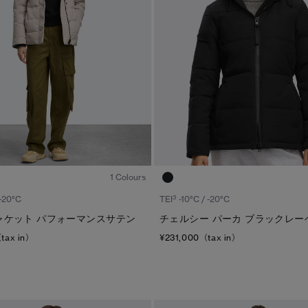
1
/6
1 Colours
3
 -20°C
TEI
-10°C / -20°C
ャケット パフォーマンスサテン
チェルシー パーカ ブラックレー
tax in）
¥231,000（tax in）