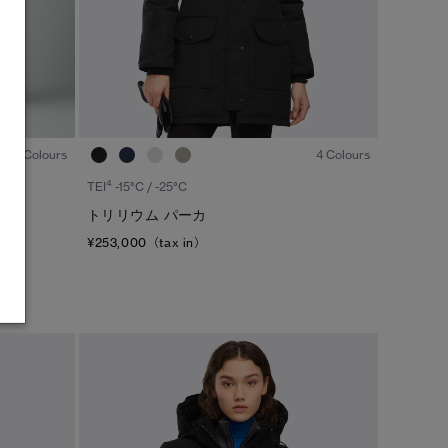
1
/7
1
/7
1 Colours
4 Colours
4
TEI
-15°C / -25°C
トリリウム パーカ
¥253,000（tax in）