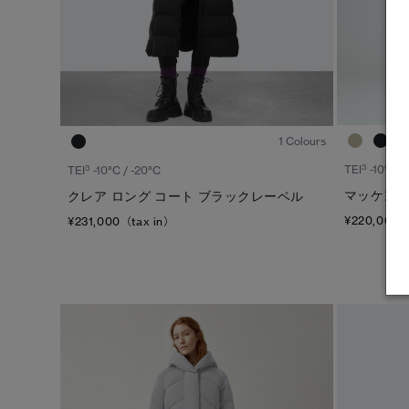
1
/6
1 Colours
3
3
TEI
-10°C /
TEI
-10°C / -20°C
マッケンジ
クレア ロング コート ブラックレーベル
¥220,000（
¥231,000（tax in）