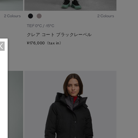
1
/7
1
/6
2 Colours
2 Colours
2
TEI
0°C / -15°C
クレア コート ブラックレーベル
¥176,000（tax in）