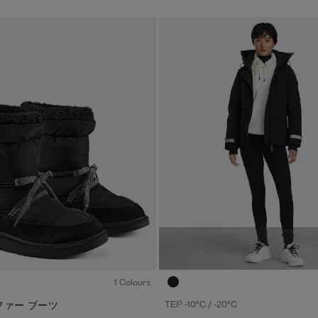
1
/5
1 Colours
3
ファー ブーツ
TEI
-10°C / -20°C