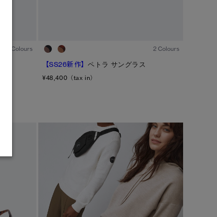
1
/5
1
/5
1 Colours
2 Colours
【SS26新作】
ペトラ サングラス
¥48,400（tax in）