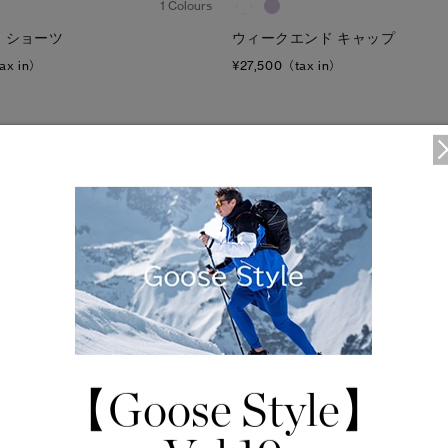
1 Colours
ウィークエンド キャップ
 ショーツ
¥27,500（tax in）
ax in）
【Goose Style】