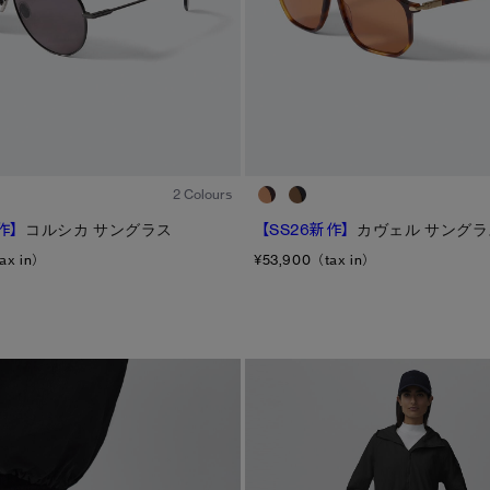
1
/6
2 Colours
作】
コルシカ サングラス
【SS26新作】
カヴェル サングラ
ax in）
¥53,900（tax in）