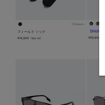
1
/1
1 Colours
【SS26新
フィールド ソック
¥53,900（t
¥14,300（tax in）