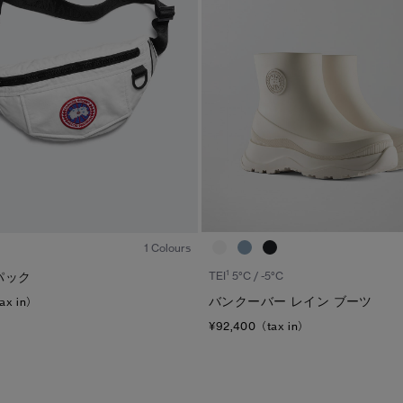
ディスク
TEI
サイズ
ブラック ディスク
TEI１：5℃/-5℃
XS
クラシック ディスク
TEI2：０℃/-１5℃
S
ホワイト ディスク
TEI3：-10℃/-20℃
M
ト―ナル ディスク
TEI4：-15℃/-25℃
L
PBI ディスク
TEI5：-30℃以下
XL
1
/3
ディスクなし
1 Colours
1
TEI
5°C / -5°C
パック
バンクーバー レイン ブーツ
ax in）
¥92,400（tax in）