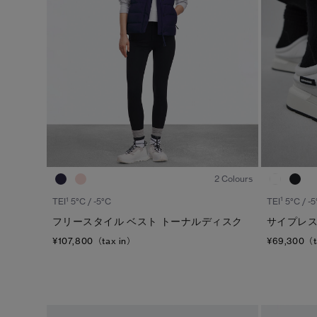
1
/6
2 Colours
1
1
TEI
5°C / -5
TEI
5°C / -5°C
サイプレス
フリースタイル ベスト トーナルディスク
¥69,300（t
¥107,800（tax in）