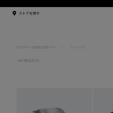
メイドインジャパンTシャツ
アンバサダー
ストアを探す
シュー・グァンハン
カナダグース日本公式サイト
ウィメンズ
/
351 RESULTS
※カテゴリを表示するにはジェンダーにチェックをお入れくださ