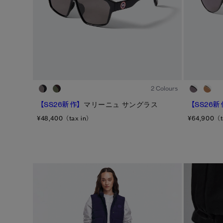
1
/6
2 Colours
【SS26新作】
マリーニュ サングラス
【SS26新
¥48,400（tax in）
¥64,900（t