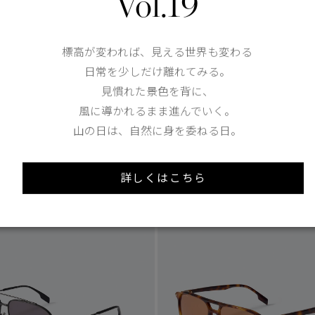
Vol.19
1
/5
標高が変われば、見える世界も変わる
日常を少しだけ離れてみる。
2 Colours
見慣れた景色を背に、
作】
ヴァーダント サングラス
【SS26新作】
ジュラ サングラス
風に導かれるまま進んでいく。
ax in）
¥40,700（tax in）
山の日は、自然に身を委ねる日。
詳しくはこちら