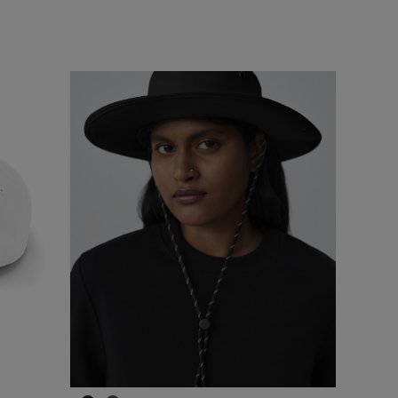
1
/6
1
/4