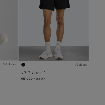
カラー
ブラック
ベージュ/ブラウン系
S/M
ブルー系
ホワイト系
L/XL
グリーン系
イエロー系
ONESIZE
グレー系
プリント/その他
レッド系
ピンク系
1
/7
1
/4
3 Colours
1 Colours
/
1
2
カスロ ショーツ
¥55,000（tax in）