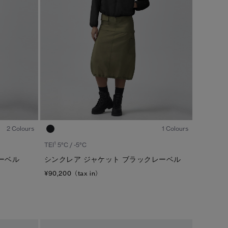
1
/7
1
/7
2 Colours
1 Colours
1
TEI
5°C / -5°C
ーベル
シンクレア ジャケット ブラックレーベル
¥90,200（tax in）