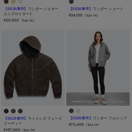
カラー
【SS26新作】
ワンダー ジョガー
【SS26新作】
ワンダー ショーツ
エンブロイダード
¥34,100（tax in）
ブラック
ベージュ/ブラウン系
パープル系
¥55,000（tax in）
ブルー系
ホワイト系
オレンジ系
グリーン系
イエロー系
グレー系
プリント/その他
レッド系
ピンク系
長さ
ウエスト
ヒップ
太もも
ひざ
【SS26新作】
ワンダー フルジップ
【SS26新作】
ウィメンズ フューズ
フーディー
ふくらはぎ
¥70,400（tax in）
¥157,300（tax in）