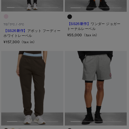
TEI１：5℃/-5℃
TEI2：０℃/-１5℃
【SS26新作】
ワンダー ジョガー
1
TEI
5°C / -5°C
TEI3：-10℃/-20℃
トーナルレーベル
【SS26新作】
アボット フーディー
¥55,000（tax in）
ホワイトレーベル
TEI4：-15℃/-25℃
¥157,300（tax in）
TEI5：-30℃以下
サイズ
XS
S/M
S
L/XL
M
ONESIZE
L
XL