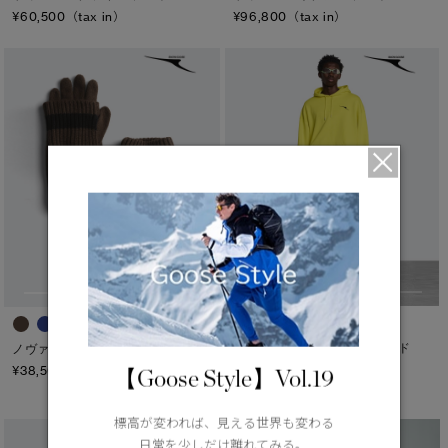
¥60,500（tax in）
¥96,800（tax in）
リゲル フーディーリラックスド
ノヴァーク グローブ
グラフィック
¥38,500（tax in）
【Goose Style】Vol.19
¥88,000（tax in）
標高が変われば、見える世界も変わる
日常を少しだけ離れてみる。