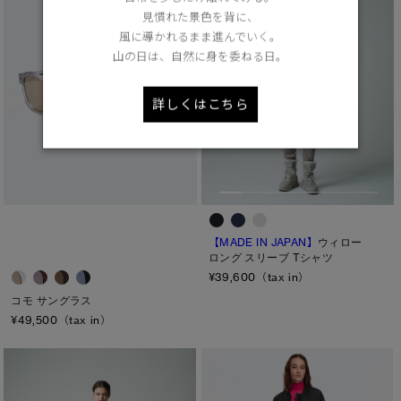
見慣れた景色を背に、
風に導かれるまま進んでいく。
山の日は、自然に身を委ねる日。
詳しくはこちら
【MADE IN JAPAN】
ウィロー
ロング スリーブ Tシャツ
¥39,600（tax in）
コモ サングラス
¥49,500（tax in）