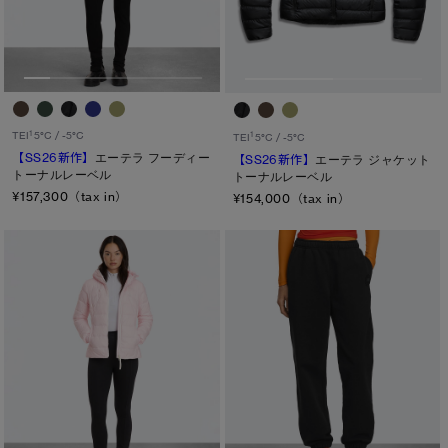
メンズ
日本限定モデル
日本限定モデル
ウィメンズ
詳しく見る
スノーグース
スノーグース
キッズ
メイドインジャパンTシャツ
メイドインジャパンTシャツ
カテゴリ
下取り申請
1
TEI
5°C / -5°C
1
TEI
5°C / -5°C
アウターウェア
アウターウェア
【SS26新作】
エーテラ フーディー
【SS26新作】
エーテラ ジャケット
ディスク
トーナルレーベル
トーナルレーベル
¥157,300（tax in）
アパレル
アパレル
¥154,000（tax in）
ブラック ディスク
アクセサリー
アクセサリー
クラシック ディスク
ホワイト ディスク
フットウェア
フットウェア
ト―ナル ディスク
コレクション
コレクション
PBI ディスク
ディスクなし
TEI