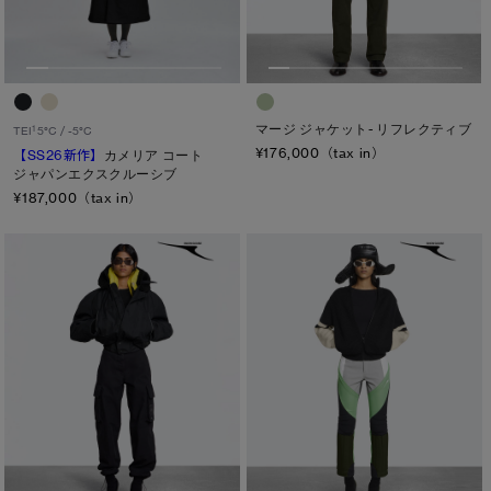
マージ ジャケット- リフレクティブ
1
TEI
5°C / -5°C
¥176,000（tax in）
【SS26新作】
カメリア コート
ジャパンエクスクルーシブ
¥187,000（tax in）