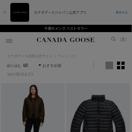
カナダグースジャパン公式アプリ
表示する
今週のメンズ ベストセラー
Canada Goose
0
カナダグース日本公式サイト
ウィメンズ
/
ホーム
ホーム
ホーム
ホーム
ホーム
絞り込む
スノーグース
ウィメンズ TOP
メンズ TOP
キッズ TOP
350 RESULTS
ディスカバー
新着アイテム
新着アイテム
ベビー（0‐24ヵ月)
アンバサダー
ベストセラー
ベストセラー
キッズ（2‐7歳)
CANADA GOOSE Generationsは、アウター
スプリングコレクション
サマー 26 コレクション
サマー 26 コレクション
ユース（6＋歳)
※カテゴリを表示するにはジェンダーにチェックをお入れください
ウェアの下取り・再販を通じて、長く愛される製
品の価値を受け継いでいきます。
ジェンダー
サマー 26 コレクションLOOK
サマー 26 コレクションLOOK
コレクション
アーカイブの希少なピースもご覧いただけます。