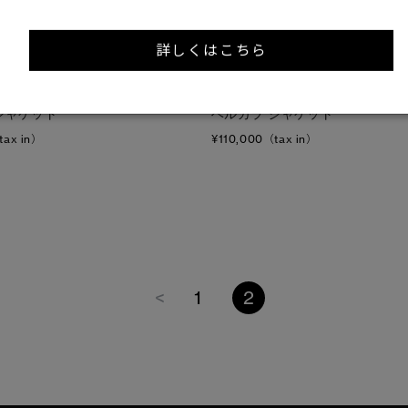
1
/8
詳しくはこちら
3 Colours
1
°C
TEI
5°C / -5°C
ジャケット
ベルカラ ジャケット
tax in）
¥110,000（tax in）
<
1
2