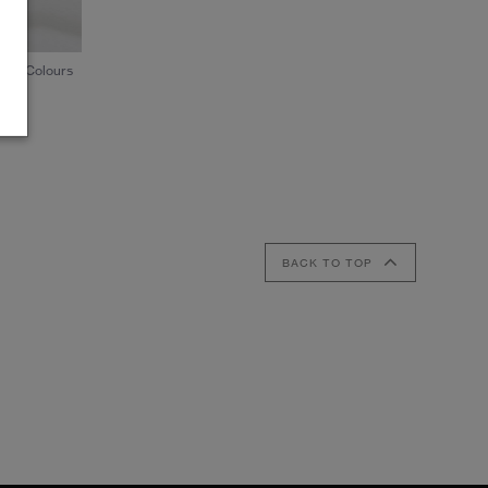
1
/8
1 Colours
BACK TO TOP