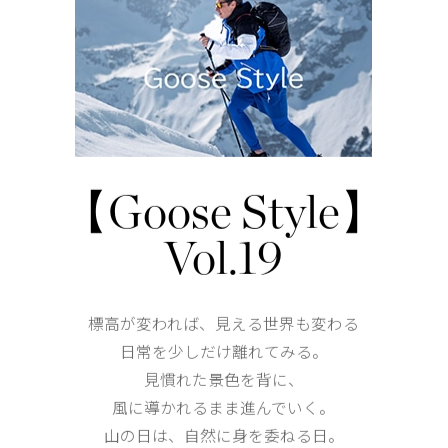
シンクレア ロング コート
 ロング コート
ブラックレーベル
レーベル
¥140,800（tax in）
tax in）
【Goose Style】
Vol.19
標高が変われば、見える世界も変わる
日常を少しだけ離れてみる。
見慣れた景色を背に、
風に導かれるまま進んでいく。
山の日は、自然に身を委ねる日。