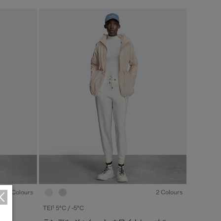
カラー
ブラック
ベージュ/ブラウン系
S/M
ブルー系
ホワイト系
L/XL
グリーン系
イエロー系
ONESIZE
グレー系
プリント/その他
レッド系
ピンク系
1
/8
1
/8
2 Colours
2 Colours
/
1
2
1
TEI
5°C / -5°C