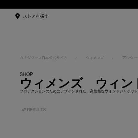
メイドインジャパンTシャツ
メイドインジャパンT
シャツ
アンバサダー
ストアを探す
シュー・グァンハン
カナダグース日本公式サイト
ウィメンズ
アウター
/
/
SHOP
ウィメンズ ウィン
プロテクションのためにデザインされた、高性能なウインドジャケット
47 RESULTS