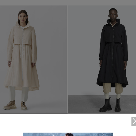
い
ディスク
TEI
サイズ
ブラック ディスク
TEI１：5℃/-5℃
XS
クラシック ディスク
TEI2：０℃/-１5℃
S
ホワイト ディスク
TEI3：-10℃/-20℃
M
ト―ナル ディスク
TEI4：-15℃/-25℃
L
PBI ディスク
TEI5：-30℃以下
XL
1
/6
ディスクなし
1 Colours
1
TEI
5°C / -5°C
°C