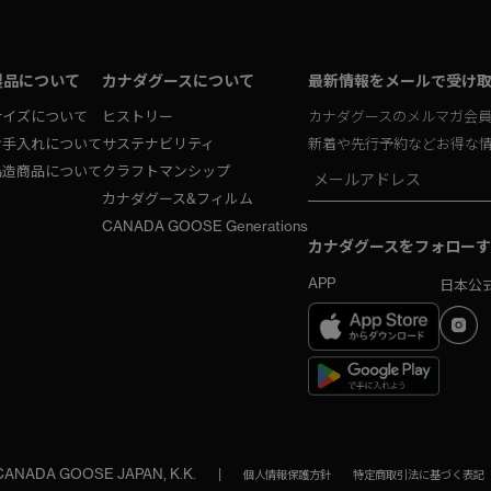
製品について
カナダグースについて
最新情報をメールで受け
サイズについて
ヒストリー
カナダグースのメルマガ会
お手入れについて
サステナビリティ
新着や先行予約などお得な
偽造商品について
クラフトマンシップ
カナダグース&フィルム
CANADA GOOSE Generations
カナダグースをフォローす
APP
日本公式
 CANADA GOOSE JAPAN, K.K.
|
個人情報保護方針
特定商取引法に基づく表記