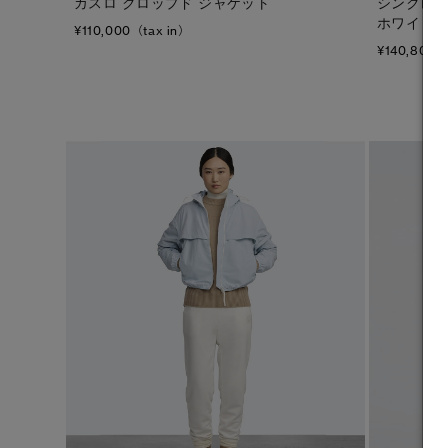
カスロ クロップド ジャケット
シンクレア
フリース
ホワイト
¥110,000（tax in）
フットウェア
¥140,800（
アクセサリー