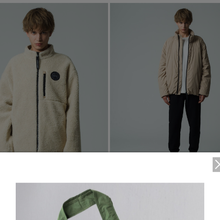
い
ディスク
TEI
サイズ
ブラック ディスク
TEI１：5℃/-5℃
XS
クラシック ディスク
TEI2：０℃/-１5℃
S
ホワイト ディスク
TEI3：-10℃/-20℃
M
ト―ナル ディスク
TEI4：-15℃/-25℃
L
PBI ディスク
TEI5：-30℃以下
XL
1
/6
ディスクなし
3 Colours
2
TEI
0°C / -15°C
°C
【特典対象】
ロードス ジャケッ
新作】
キンロス リバーシブル