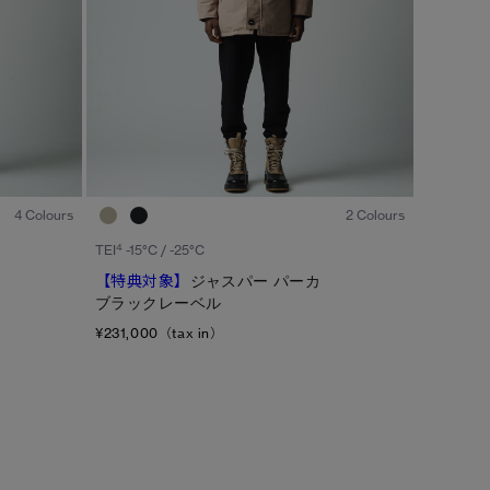
1
/7
1
/7
4 Colours
2 Colours
4
TEI
-15°C / -25°C
【特典対象】
ジャスパー パーカ
ブラックレーベル
¥231,000（tax in）