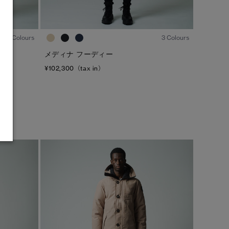
1
/7
1
/6
3 Colours
3 Colours
メディナ フーディー
¥102,300（tax in）