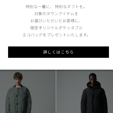
特別な一着に、 特別なギフトを。
1
/4
対象のダウンアイテムを
3 Colours
お選びいただいたお客様に、
バーチビュー ジャケット
15°C
限定オリジナルポケッタブル
象】
ポーター ボンバー
¥102,300（tax in）
エコバッグをプレゼントいたします。
ーベル フュージョンフィット
tax in）
詳しくはこちら