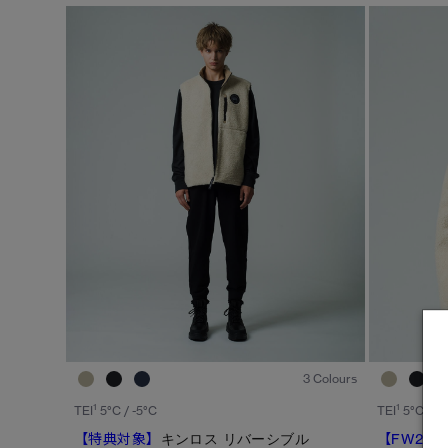
※カテゴリを表示するにはジェンダーにチェックをお入れくださ
ジェンダー
カテゴリ
メンズ
ダウンジャケット
ウィメンズ
ライトウェイトダウンジャケット
キッズ
ベスト
ウィンドジャケット
レインジャケット
1
/6
トップス
3 Colours
ボトムス
1
1
TEI
5°C / -5°C
TEI
5°C / -5
【特典対象】
キンロス リバーシブル
【FW26
フリース