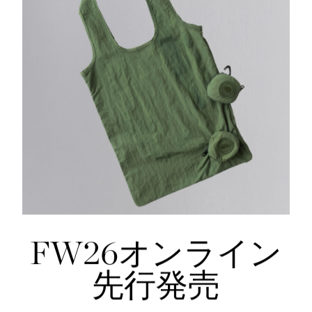
フュージョンフィット
ジャケット ブラックレーベル
ョンフィット
¥176,000（tax in）
tax in）
FW26オンライン
先行発売