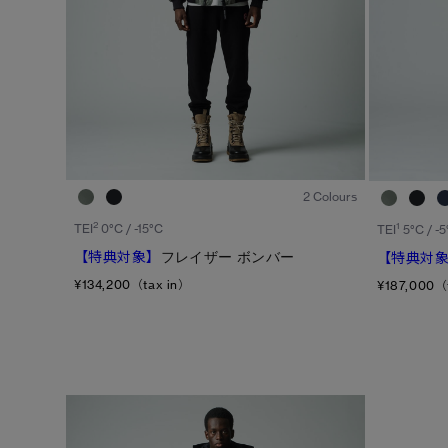
1
/8
2 Colours
2
1
TEI
0°C / -15°C
TEI
5°C / -5
【特典対象】
フレイザー ボンバー
【特典対
¥134,200（tax in）
¥187,000（