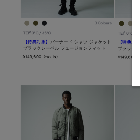
1
/7
3 Colours
2
2
TEI
0°C / -15°C
TEI
0°C / -
【特典対象】
バーナード シャツ ジャケット
【特典対
ブラックレーベル フュージョンフィット
ブラックレ
¥149,600（tax in）
¥149,600（