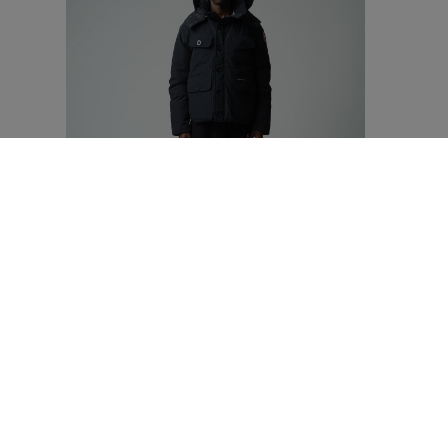
1
/8
3 Colours
3
TEI
-10°C / -20°C
【特典対象】
ラッセル パーカ
¥165,000（tax in）