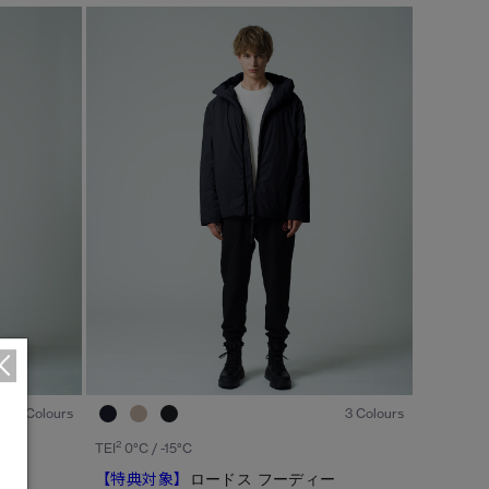
カラー
ブラック
ベージュ/ブラウン系
S/M
ブルー系
ホワイト系
L/XL
グリーン系
イエロー系
ONESIZE
グレー系
プリント/その他
レッド系
ピンク系
1
/7
1
/6
2 Colours
3 Colours
/
1
2
2
TEI
0°C / -15°C
ト
【特典対象】
ロードス フーディー