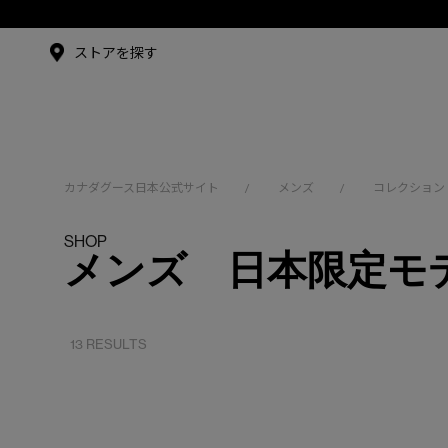
メイドインジャパンTシャツ
メイドインジャパンT
シャツ
アンバサダー
ストアを探す
シュー・グァンハン
カナダグース日本公式サイト
メンズ
コレクション
/
/
SHOP
メンズ 日本限定モ
13 RESULTS