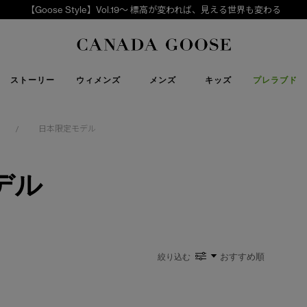
【Goose Style】Vol.19～ 標高が変われば、見える世界も変わる
下取り申請
Canada Goose
ストーリー
ウィメンズ
メンズ
キッズ
プレラブド
日本限定モデル
/
デル
絞り込む