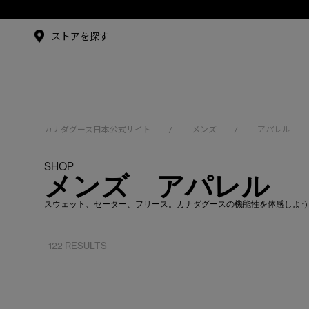
メイドインジャパンTシャツ
アンバサダー
ストアを探す
シュー・グァンハン
カナダグース日本公式サイト
メンズ
アパレル
/
/
SHOP
メンズ アパレル
スウェット、セーター、フリース。カナダグースの機能性を体感しよう
122 RESULTS