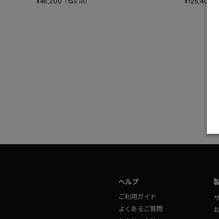
¥46,200（tax in）
¥125,400（
フリース
フットウェア
アクセサリー
ヘルプ
ご利用ガイド
よくあるご質問