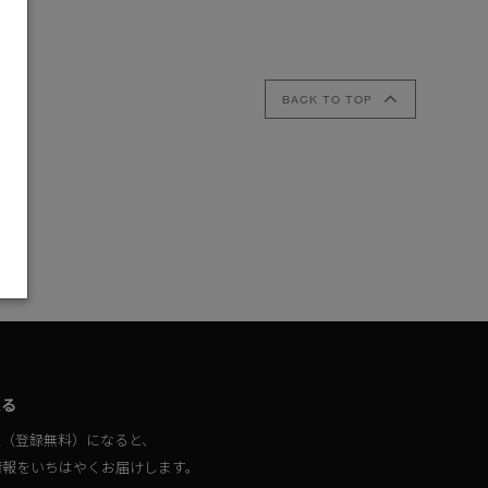
BACK TO TOP
キャンセル
選択
取る
員（登録無料）になると、
情報をいちはやくお届けします。