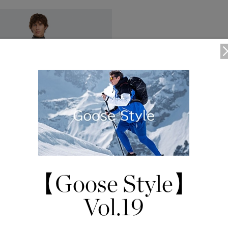
い
ディスク
TEI
サイズ
ブラック ディスク
TEI１：5℃/-5℃
XS
クラシック ディスク
TEI2：０℃/-１5℃
S
ホワイト ディスク
TEI3：-10℃/-20℃
M
ト―ナル ディスク
TEI4：-15℃/-25℃
L
【Goose Style】
PBI ディスク
TEI5：-30℃以下
XL
1
/5
ディスクなし
Vol.19
5 Colours
イブリッジ® ニット ジャケット