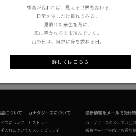
tax in）
標高が変われば、見える世界も変わる
日常を少しだけ離れてみる。
見慣れた景色を背に、
風に導かれるまま進んでいく。
山の日は、自然に身を委ねる日。
<
1
2
3
4
詳しくはこちら
製品について
カナダグースについて
最新情報をメールで受け
サイズについて
ヒストリー
カナダグースのメルマガ会
お手入れについて
サステナビリティ
新着や先行予約などお得な