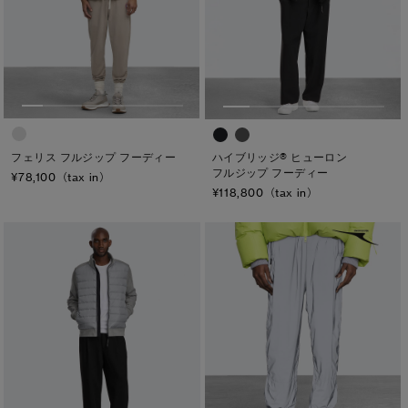
ト―ナル ディスク
PBI ディスク
ディスクなし
TEI
TEI１：5℃/-5℃
フェリス フルジップ フーディー
ハイブリッジ® ヒューロン
フルジップ フーディー
¥78,100（tax in）
TEI2：０℃/-１5℃
¥118,800（tax in）
TEI3：-10℃/-20℃
TEI4：-15℃/-25℃
TEI5：-30℃以下
サイズ
XS
S/M
S
L/XL