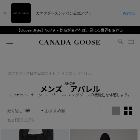
カナダグースジャパン公式アプリ
表示する
【Goose Style】Vol.19～ 標高が変われば、見える世界も変わる
Canada Goose
0
ホーム
ホーム
ホーム
ホーム
ホーム
カナダグース日本公式サイト
メンズ
アパレル
/
/
スノーグース
ウィメンズ TOP
メンズ TOP
キッズ TOP
SHOP
メンズ アパレル
ディスカバー
新着アイテム
新着アイテム
ベビー（0‐24ヵ月)
スウェット、セーター、フリース。カナダグースの機能性を体感しよう。
アンバサダー
ベストセラー
ベストセラー
キッズ（2‐7歳)
絞り込む
CANADA GOOSE Generationsは、アウター
スプリングコレクション
FW26コレクション
FW26コレクション
ユース（6＋歳)
122 RESULTS
ウェアの下取り・再販を通じて、長く愛される製
品の価値を受け継いでいきます。
サマー 26 コレクション
サマー 26 コレクション
コレクション
アーカイブの希少なピースもご覧いただけます。