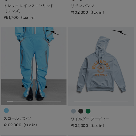
トレック レギンス－ソリッド
リヴン パンツ
太もも
（メンズ）
¥102,300（tax in）
¥51,700（tax in）
ひざ
ふくらはぎ
キャンセル
選択
スコール パンツ
ワイルダー フーディー
¥102,300（tax in）
¥102,300（tax in）