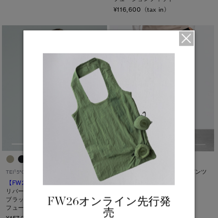
¥116,600（tax in）
トバモリー ヘビーウェイト パンツ
1
TEI
5°C / -5°C
¥55,000（tax in）
【FW26新作】
キンロス
リバーシブル フリース ジャケット
FW26オンライン先行発
ブラックレーベル
フュージョンフィット
売