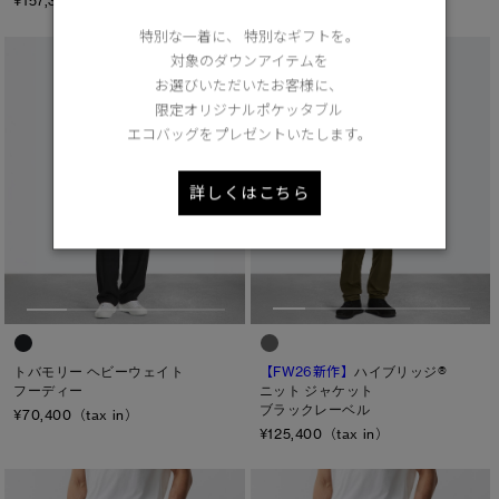
¥157,300（tax in）
特別な一着に、 特別なギフトを。
対象のダウンアイテムを
お選びいただいたお客様に、
限定オリジナルポケッタブル
エコバッグをプレゼントいたします。
詳しくはこちら
【FW26新作】
ハイブリッジ®
トバモリー ヘビーウェイト
ニット ジャケット
フーディー
ブラックレーベル
¥70,400（tax in）
¥125,400（tax in）