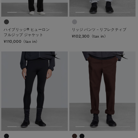
M
ONESIZE
L
XL
ハイブリッジ® ヒューロン
リッジ パンツ－リフレクティブ
フルジップ ジャケット
¥102,300（tax in）
¥110,000（tax in）
カラー
ブラック
ベージュ/ブラウン系
パープル系
ブルー系
ホワイト系
オレンジ系
グリーン系
イエロー系
グレー系
プリント/その他
レッド系
ピンク系
長さ
ウエスト
ヒップ