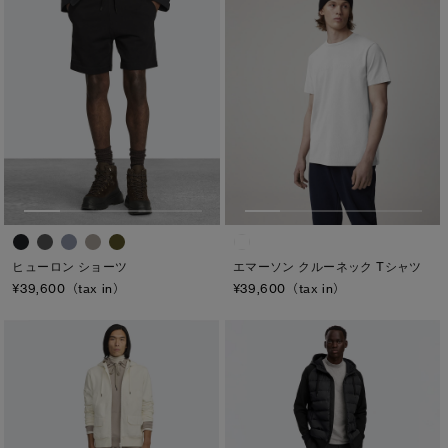
サマー 26 コレクションLOOK
サマー 26 コレクションLOOK
詳しく見る
日本限定モデル
日本限定モデル
※カテゴリを表示するにはジェンダーにチェックをお入れください
ジェンダー
スノーグース
スノーグース
下取り申請
メンズ
メイドインジャパンTシャツ
メイドインジャパンTシャツ
ウィメンズ
アウターウェア
アウターウェア
キッズ
アパレル
アパレル
カテゴリ
ヒューロン ショーツ
エマーソン クルーネック Tシャツ
アクセサリー
アクセサリー
¥39,600（tax in）
¥39,600（tax in）
ディスク
フットウェア
フットウェア
ブラック ディスク
コレクション
コレクション
クラシック ディスク
ホワイト ディスク