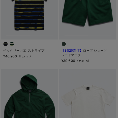
ト―ナル ディスク
PBI ディスク
ディスクなし
TEI
TEI１：5℃/-5℃
ベックリー ポロ ストライプ
【SS26新作】
ローブ ショーツ
TEI2：０℃/-１5℃
ワードマーク
¥46,200（tax in）
¥39,600（tax in）
TEI3：-10℃/-20℃
TEI4：-15℃/-25℃
TEI5：-30℃以下
サイズ
XS
S/M
S
L/XL