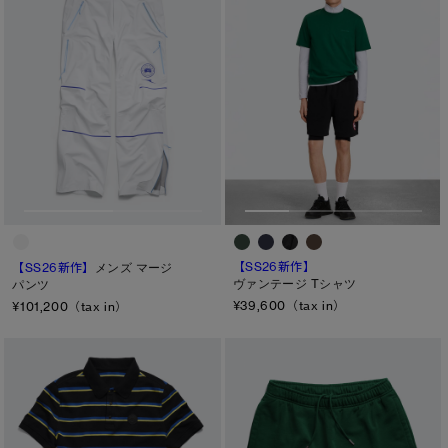
日本限定モデル
日本限定モデル
詳しく見る
スノーグース
スノーグース
※カテゴリを表示するにはジェンダーにチェックをお入れください
ジェンダー
メイドインジャパンTシャツ
メイドインジャパンTシャツ
下取り申請
メンズ
アウターウェア
アウターウェア
ウィメンズ
アパレル
アパレル
キッズ
アクセサリー
アクセサリー
カテゴリ
【SS26新作】
【SS26新作】
メンズ マージ
ヴァンテージ Tシャツ
パンツ
フットウェア
フットウェア
ディスク
¥39,600（tax in）
¥101,200（tax in）
コレクション
コレクション
ブラック ディスク
クラシック ディスク
ホワイト ディスク