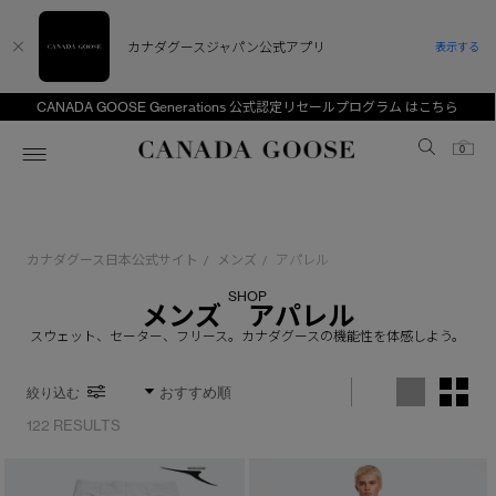
カナダグースジャパン公式アプリ
表示する
CANADA GOOSE Generations 公式認定リセールプログラム はこちら
Canada Goose
0
ホーム
ホーム
ホーム
ホーム
ホーム
カナダグース日本公式サイト
メンズ
アパレル
/
/
スノーグース
ウィメンズ TOP
メンズ TOP
キッズ TOP
SHOP
メンズ アパレル
ディスカバー
新着アイテム
新着アイテム
ベビー（0‐24ヵ月)
スウェット、セーター、フリース。カナダグースの機能性を体感しよう。
アンバサダー
ベストセラー
ベストセラー
キッズ（2‐7歳)
絞り込む
CANADA GOOSE Generationsは、アウター
スプリングコレクション
サマー 26 コレクション
サマー 26 コレクション
ユース（6＋歳)
122 RESULTS
ウェアの下取り・再販を通じて、長く愛される製
品の価値を受け継いでいきます。
サマー 26 コレクションLOOK
サマー 26 コレクションLOOK
コレクション
アーカイブの希少なピースもご覧いただけます。