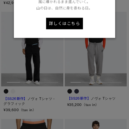
風に導かれるまま進んでいく。
¥42,900（tax in）
¥35,200（tax in）
山の日は、自然に身を委ねる日。
詳しくはこちら
【SS26新作】
ノヴォ Tシャツ
【SS26新作】
ノヴォ Tシャツ -
グラフィック
¥35,200（tax in）
¥39,600（tax in）