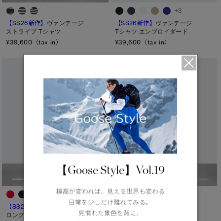
+3
【SS26新作】
ヴァンテージ
【SS26新作】
ヴァンテージ
ストライプ Tシャツ
Tシャツ エンブロイダード
¥39,600（tax in）
¥39,600（tax in）
【Goose Style】Vol.19
標高が変われば、見える世界も変わる
日常を少しだけ離れてみる。
【SS26新作】
イオン
【SS26新作】
ノヴォ Tシャツ
見慣れた景色を背に、
ロングスリーブ
トーナルレーベル