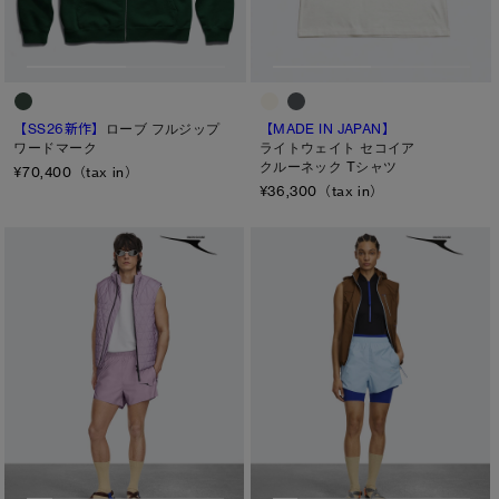
M
ONESIZE
L
XL
【SS26新作】
ローブ フルジップ
【MADE IN JAPAN】
ワードマーク
ライトウェイト セコイア
カラー
クルーネック Tシャツ
¥70,400（tax in）
¥36,300（tax in）
ブラック
ベージュ/ブラウン系
パープル系
ブルー系
ホワイト系
オレンジ系
グリーン系
イエロー系
グレー系
プリント/その他
レッド系
ピンク系
長さ
ウエスト
ヒップ