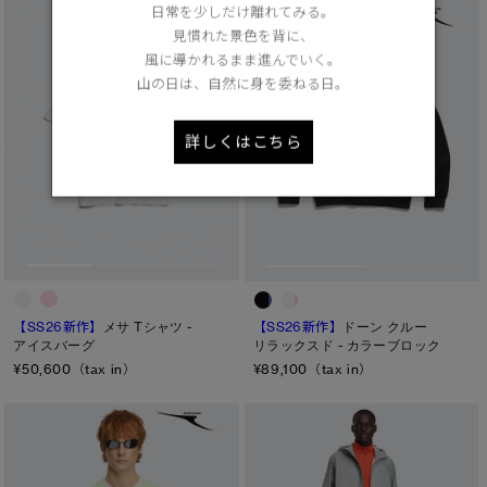
日常を少しだけ離れてみる。
見慣れた景色を背に、
風に導かれるまま進んでいく。
山の日は、自然に身を委ねる日。
詳しくはこちら
【SS26新作】
メサ Tシャツ -
【SS26新作】
ドーン クルー
アイスバーグ
リラックスド - カラーブロック
¥50,600（tax in）
¥89,100（tax in）