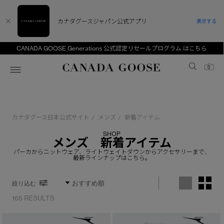
カナダグースジャパン公式アプリ
表示する
CANADA GOOSE Generations 公式認定リセールプログラム はこちら
Canada Goose
0
ホーム
ホーム
ホーム
ホーム
ホーム
カナダグース日本公式サイト
メンズ
新着アイテム
/
/
スノーグース
ウィメンズ TOP
メンズ TOP
キッズ TOP
SHOP
メンズ 新着アイテム
ディスカバー
新着アイテム
新着アイテム
ベビー（0‐24ヵ月)
パーカからニットウェア、ライトウェイトダウンからアクセサリーまで、
最新ラインナップはこちら。
アンバサダー
ベストセラー
ベストセラー
キッズ（2‐7歳)
絞り込む
CANADA GOOSE Generationsは、アウター
スプリングコレクション
サマー 26 コレクション
サマー 26 コレクション
ユース（6＋歳)
ウェアの下取り・再販を通じて、長く愛される製
165 RESULTS
品の価値を受け継いでいきます。
サマー 26 コレクションLOOK
サマー 26 コレクションLOOK
コレクション
アーカイブの希少なピースもご覧いただけます。