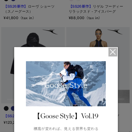
【SS26新作】
リゲル フーディー
【SS26新作】
ローヴ ショーツ
リラックスド - アイスバーグ
（スノーグース）
¥88,000（tax in）
¥41,800（tax in）
【Goose Style】Vol.19
【SS26新作】
ゼファー パンツ
【SS26新作】
オーレン ジャケット
¥101,200（tax in）
¥123,200（tax in）
標高が変われば、見える世界も変わる