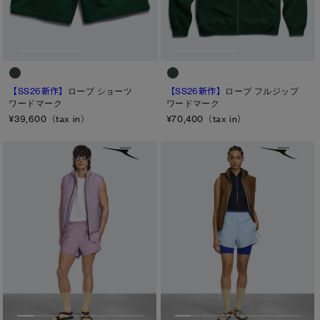
M
ONESIZE
L
XL
【SS26新作】
ローブ ショーツ
【SS26新作】
ローブ フルジップ
ワードマーク
ワードマーク
カラー
¥39,600（tax in）
¥70,400（tax in）
ブラック
ベージュ/ブラウン系
パープル系
ブルー系
ホワイト系
オレンジ系
グリーン系
イエロー系
グレー系
プリント/その他
レッド系
ピンク系
長さ
ウエスト