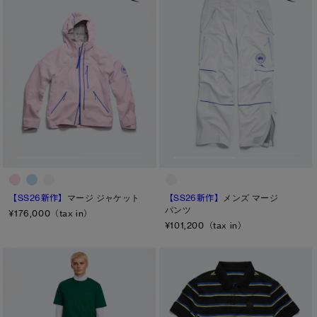
日本限定モデル
日本限定モデル
詳しく見る
スノーグース
スノーグース
※カテゴリを表示するにはジェンダーにチェックをお入れください
メイドインジャパンTシャツ
メイドインジャパンTシャツ
ジェンダー
下取り申請
アウターウェア
アウターウェア
メンズ
ウィメンズ
アパレル
アパレル
キッズ
アクセサリー
アクセサリー
カテゴリ
【SS26新作】
マージ ジャケット
【SS26新作】
メンズ マージ
フットウェア
フットウェア
パンツ
¥176,000（tax in）
ディスク
¥101,200（tax in）
コレクション
コレクション
ブラック ディスク
クラシック ディスク
ホワイト ディスク