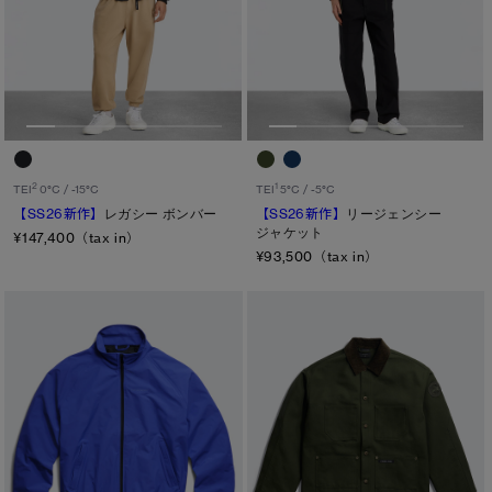
2
1
TEI
0°C / -15°C
TEI
5°C / -5°C
【SS26新作】
レガシー ボンバー
【SS26新作】
リージェンシー
ジャケット
¥147,400（tax in）
¥93,500（tax in）