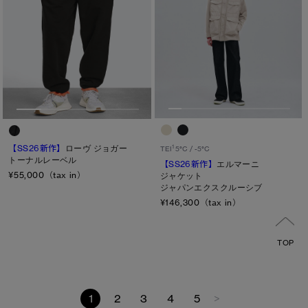
【SS26新作】
ローヴ ジョガー
1
TEI
5°C / -5°C
トーナルレーベル
【SS26新作】
エルマーニ
¥55,000（tax in）
ジャケット
ジャパンエクスクルーシブ
¥146,300（tax in）
TOP
1
2
3
4
5
>