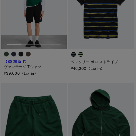
ト―ナル ディスク
PBI ディスク
ディスクなし
TEI
TEI１：5℃/-5℃
【SS26新作】
ベックリー ポロ ストライプ
TEI2：０℃/-１5℃
ヴァンテージ Tシャツ
¥46,200（tax in）
¥39,600（tax in）
TEI3：-10℃/-20℃
TEI4：-15℃/-25℃
TEI5：-30℃以下
サイズ
XS
S/M
S
L/XL