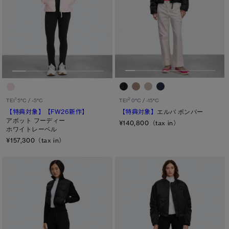
ウエスト
ヒップ
太もも
ひざ
ふくらはぎ
2
1
TEI
0°C / -15°C
TEI
5°C / -5°C
【特典対象】
エルバ ボンバー
【特典対象】
【FW26新作】
キャンセル
アボット フーディー
¥140,800（tax in）
ホワイトレーベル
選択
¥157,300（tax in）