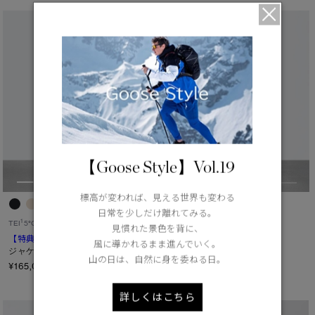
【Goose Style】Vol.19
標高が変われば、見える世界も変わる
日常を少しだけ離れてみる。
1
2
TEI
5°C / -5°C
TEI
0°C / -15°C
見慣れた景色を背に、
【特典対象】
アレッシア
【特典対象】
グランビュー
風に導かれるまま進んでいく。
ジャケット
クロップド ジャケット
山の日は、自然に身を委ねる日。
トーナルレーベル
¥165,000（tax in）
¥176,000（tax in）
詳しくはこちら