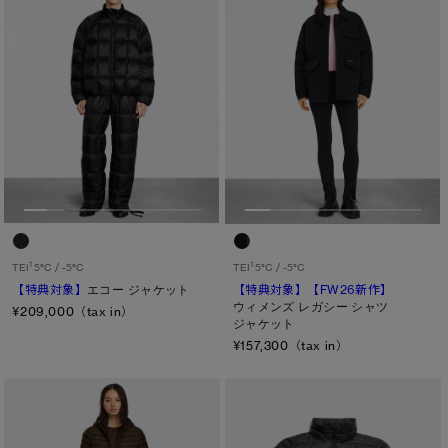
ホワイト ディスク
ト―ナル ディスク
PBI ディスク
ディスクなし
TEI
TEI１：5℃/-5℃
TEI2：０℃/-１5℃
1
1
TEI
5°C / -5°C
TEI
5°C / -5°C
【特典対象】
エコー ジャケット
【特典対象】
【FW26新作】
TEI3：-10℃/-20℃
ウィメンズ レガシー シャツ
¥209,000（tax in）
ジャケット
TEI4：-15℃/-25℃
¥157,300（tax in）
TEI5：-30℃以下
サイズ
XS
S/M