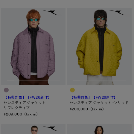
サマー 26 コレクションLOOK
サマー 26 コレクションLOOK
詳しく見る
日本限定モデル
日本限定モデル
スノーグース
スノーグース
※カテゴリを表示するにはジェンダーにチェックをお入れください
下取り申請
メイドインジャパンTシャツ
メイドインジャパンTシャツ
ジェンダー
アウターウェア
アウターウェア
メンズ
アパレル
アパレル
ウィメンズ
キッズ
アクセサリー
アクセサリー
カテゴリ
【特典対象】
【FW26新作】
【特典対象】
【FW26新作】
フットウェア
フットウェア
セレスティア ジャケット
セレスティア ジャケット -ソリッド
ディスク
リフレクティブ
¥209,000（tax in）
コレクション
コレクション
¥209,000（tax in）
ブラック ディスク
クラシック ディスク