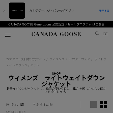
カナダグースジャパン公式アプリ
表示する
CANADA GOOSE Generations 公式認定リセールプログラム はこちら
Canada Goose
0
ホーム
ホーム
ホーム
ホーム
ホーム
カナダグース日本公式サイト
ウィメンズ
アウターウェア
ライトウ
/
/
/
スノーグース
ウィメンズ TOP
メンズ TOP
キッズ TOP
ェイトダウンジャケット
SHOP
ディスカバー
新着アイテム
新着アイテム
ベビー（0‐24ヵ月)
ウィメンズ ライトウェイトダウン
ジャケット
アンバサダー
ベストセラー
ベストセラー
キッズ（2‐7歳)
軽量なダウンジャケットは、季節の変わり目にも重さを感じさせない暖か
さを提供します。
CANADA GOOSE Generationsは、アウター
スプリングコレクション
FW26コレクション
FW26コレクション
ユース（6＋歳)
ウェアの下取り・再販を通じて、長く愛される製
絞り込む
品の価値を受け継いでいきます。
サマー 26 コレクション
サマー 26 コレクション
コレクション
アーカイブの希少なピースもご覧いただけます。
52 RESULTS