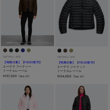
S
L/XL
M
ONESIZE
L
XL
カラー
1
TEI
5°C / -5°C
1
TEI
5°C / -5°C
ブラック
ベージュ/ブラウン系
パープル系
【特典対象】
【FW26新作】
【特典対象】
【FW26新作】
エーテラ フーディー
エーテラ ジャケット
ブルー系
ホワイト系
オレンジ系
トーナルレーベル
トーナルレーベル
¥157,300（tax in）
¥154,000（tax in）
グリーン系
イエロー系
グレー系
プリント/その他
レッド系
ピンク系
長さ