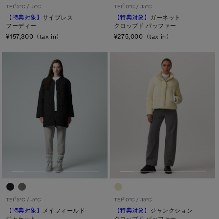
1
2
TEI
5°C / -5°C
TEI
0°C / -15°C
【特典対象】
サイプレス
【特典対象】
ガーネット
フーディー
クロップド パッファー
¥157,300（tax in）
¥275,000（tax in）
1
2
TEI
5°C / -5°C
TEI
0°C / -15°C
【特典対象】
メイフィールド
【特典対象】
ジャンクション
ジャケット
クロップド パッファー