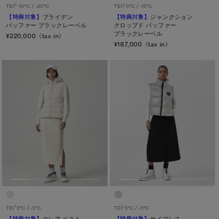
3
2
TEI
-10°C / -20°C
TEI
0°C / -15°C
【特典対象】
ブライデン
【特典対象】
ジャンクション
パッファー ブラックレーベル
クロップド パッファー
ブラックレーベル
¥220,000（tax in）
¥187,000（tax in）
1
1
TEI
5°C / -5°C
TEI
5°C / -5°C
【特典対象】
クレア ベスト
【特典対象】
サイプレス