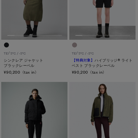
M
ONESIZE
L
XL
カラー
1
1
TEI
5°C / -5°C
TEI
5°C / -5°C
シンクレア ジャケット
【特典対象】
ハイブリッジ® ライト
ブラック
ベージュ/ブラウン系
パープル系
ブラックレーベル
ベスト ブラックレーベル
¥90,200（tax in）
¥90,200（tax in）
ブルー系
ホワイト系
オレンジ系
グリーン系
イエロー系
グレー系
プリント/その他
レッド系
ピンク系
長さ
ウエスト