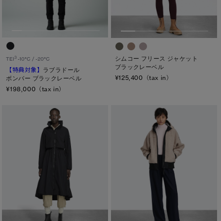
ヒップ
太もも
ひざ
ふくらはぎ
シムコー フリース ジャケット
3
TEI
-10°C / -20°C
ブラックレーベル
【特典対象】
ラブラドール
¥125,400（tax in）
ボンバー ブラックレーベル
キャンセル
¥198,000（tax in）
選択