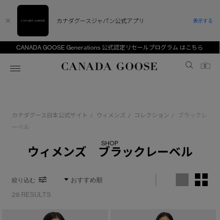
カナダグースジャパン公式アプリ
表示する
CANADA GOOSE Generations 公式認定リセールプログラム はこちら
Canada Goose
0
ホーム
ホーム
ホーム
ホーム
ホーム
カナダグース日本公式サイト
ウィメンズ
コレクション
ブラックレ
/
/
/
スノーグース
ウィメンズ TOP
メンズ TOP
キッズ TOP
ーベル
SHOP
ディスカバー
新着アイテム
新着アイテム
ベビー（0‐24ヵ月)
ウィメンズ ブラックレーベル
アンバサダー
ベストセラー
ベストセラー
キッズ（2‐7歳)
絞り込む
CANADA GOOSE Generationsは、アウター
スプリングコレクション
FW26コレクション
FW26コレクション
ユース（6＋歳)
ウェアの下取り・再販を通じて、長く愛される製
28 RESULTS
品の価値を受け継いでいきます。
サマー 26 コレクション
サマー 26 コレクション
コレクション
アーカイブの希少なピースもご覧いただけます。