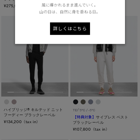
風に導かれるまま進んでいく。
¥275,000（tax in）
山の日は、自然に身を委ねる日。
詳しくはこちら
ハイブリッジ® キルテッド ニット
1
TEI
5°C / -5°C
フーディー ブラックレーベル
【特典対象】
サイプレス ベスト
¥134,200（tax in）
ブラックレーベル
¥107,800（tax in）