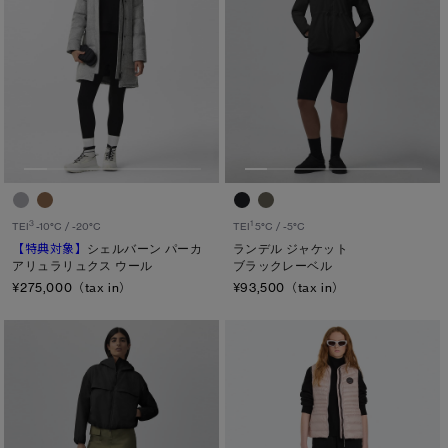
ト―ナル ディスク
PBI ディスク
ディスクなし
TEI
TEI１：5℃/-5℃
TEI2：０℃/-１5℃
3
1
TEI
-10°C / -20°C
TEI
5°C / -5°C
TEI3：-10℃/-20℃
【特典対象】
シェルバーン パーカ
ランデル ジャケット
アリュラリュクス ウール
ブラックレーベル
TEI4：-15℃/-25℃
¥275,000（tax in）
¥93,500（tax in）
TEI5：-30℃以下
サイズ
XS
S/M
S
L/XL