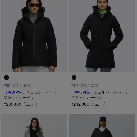
サマー 26 コレクションLOOK
サマー 26 コレクションLOOK
詳しく見る
日本限定モデル
日本限定モデル
※カテゴリを表示するにはジェンダーにチェックをお入れください
スノーグース
スノーグース
ジェンダー
下取り申請
メイドインジャパンTシャツ
メイドインジャパンTシャツ
メンズ
ウィメンズ
アウターウェア
アウターウェア
キッズ
アパレル
アパレル
カテゴリ
3
3
TEI
-10°C / -20°C
TEI
-10°C / -20°C
アクセサリー
アクセサリー
【特典対象】
チェルシー パーカ
【特典対象】
シェルバーン パーカ
ディスク
ブラックレーベル
ブラックレーベル
フットウェア
フットウェア
¥231,000（tax in）
¥242,000（tax in）
ブラック ディスク
コレクション
コレクション
クラシック ディスク
ホワイト ディスク