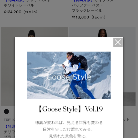
ホワイトレーベル
パッファー ベスト
ブラックレーベル
¥134,200（tax in）
¥118,800（tax in）
【Goose Style】Vol.19
ハイブリッジ® ニット ジャケット
3
TEI
-10°C / -20°C
標高が変われば、見える世界も変わる
ブラックレーベル
【特典対象】
パラダイム
日常を少しだけ離れてみる。
¥125,400（tax in）
チリワック ボンバー
見慣れた景色を背に、
ブラックレーベル