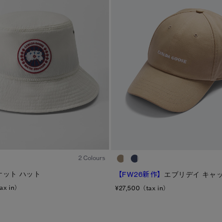
1
/4
2 Colours
ケット ハット
【FW26新作】
エブリデイ キャ
ax in）
¥27,500（tax in）