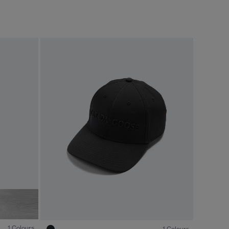
1
/8
1
/3
1 Colours
1 Colours