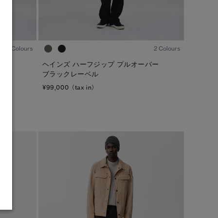
1
/8
1
/8
1 Colours
2 Colours
バー
ヘインズ ハーフジップ プルオーバー
ブラックレーベル
¥99,000（tax in）