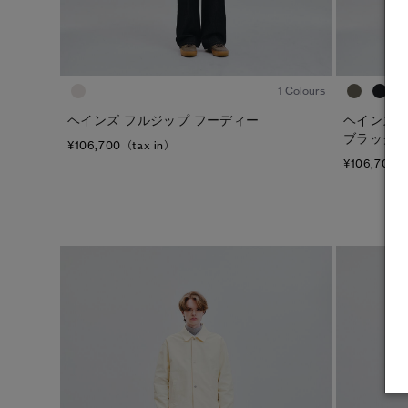
1
/8
1 Colours
ヘインズ フルジップ フーディー
ヘインズ 
ブラック
¥106,700（tax in）
¥106,700（