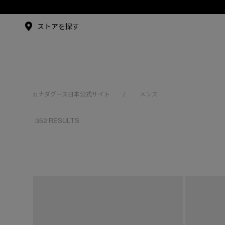
メイドインジャパンTシャツ
メイドインジャパンT
シャツ
アンバサダー
ストアを探す
シュー・グァンハン
カナダグース日本公式サイト
メンズ
/
352 RESULTS
※カテゴリを表示するにはジェンダーにチェックをお入れくださ