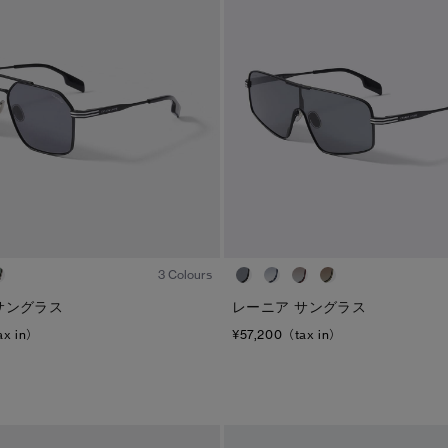
ディスク
TEI
サイズ
ブラック ディスク
TEI１：5℃/-5℃
XS
クラシック ディスク
TEI2：０℃/-１5℃
S
ホワイト ディスク
TEI3：-10℃/-20℃
M
ト―ナル ディスク
TEI4：-15℃/-25℃
L
PBI ディスク
TEI5：-30℃以下
XL
1
/5
ディスクなし
3 Colours
レーニア サングラス
サングラス
¥57,200（tax in）
ax in）