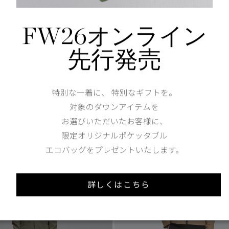
FW26オンライン
1
/8
先行発売
2 Colours
フルジップ フーディー
ヘインズ ハーフジップ プルオー
レーベル
¥99,000（tax in）
tax in）
特別な一着に、 特別なギフトを。
対象のダウンアイテムを
お選びいただいたお客様に、
限定オリジナルポケッタブル
エコバッグをプレゼントいたします。
詳しくはこちら