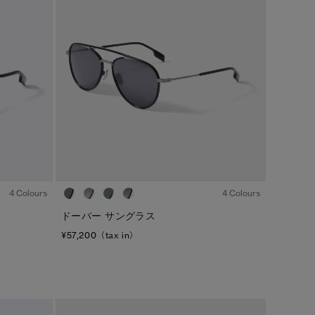
カラー
ブラック
ベージュ/ブラウン系
S/M
ブルー系
ホワイト系
L/XL
グリーン系
イエロー系
ONESIZE
グレー系
プリント/その他
レッド系
ピンク系
1
/6
1
/6
4 Colours
4 Colours
/
1
2
ドーバー サングラス
¥57,200（tax in）