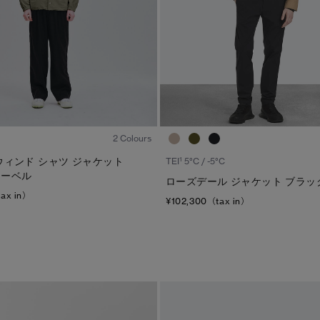
1
/8
2 Colours
1
ウィンド シャツ ジャケット
TEI
5°C / -5°C
レーベル
ローズデール ジャケット ブラッ
tax in）
¥102,300（tax in）