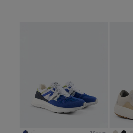
1
/6
2 Colours