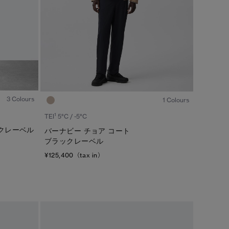
1
/8
1
/5
3 Colours
1 Colours
1
TEI
5°C / -5°C
クレーベル
バーナビー チョア コート
ブラックレーベル
¥125,400（tax in）