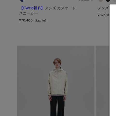
【FW26新作】
メンズ カスケード
メンズ オ
スニーカー
¥67,100（t
¥70,400（tax in）