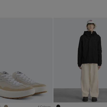
1
/4
4 Colours