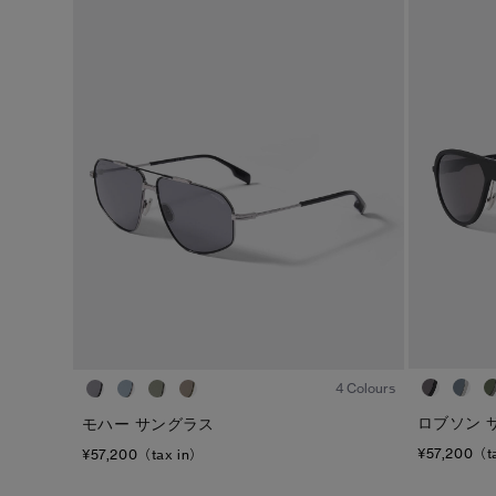
1
/5
4 Colours
ロブソン 
モハー サングラス
¥57,200（t
¥57,200（tax in）