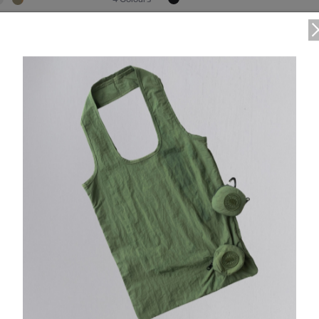
1
TEI
5°C / -5°C
ッシントン スニーカー
ルパート レイン ジャケット
ax in）
¥134,200（tax in）