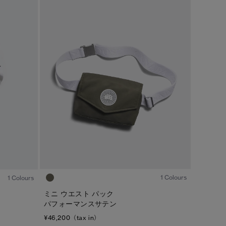
キャンセル
選択
1
/2
1
/1
1 Colours
1 Colours
ミニ ウエスト パック
パフォーマンスサテン
¥46,200（tax in）