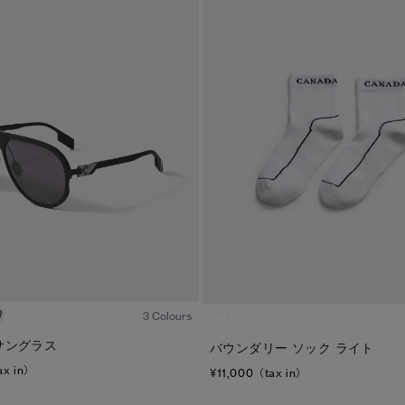
1
/6
3 Colours
サングラス
バウンダリー ソック ライト
ax in）
¥11,000（tax in）