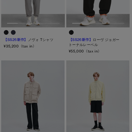
メンズ
日本限定モデル
日本限定モデル
ウィメンズ
詳しく見る
スノーグース
スノーグース
キッズ
メイドインジャパンTシャツ
メイドインジャパンTシャツ
カテゴリ
下取り申請
【SS26新作】
ノヴォ Tシャツ
【SS26新作】
ローヴ ジョガー
トーナルレーベル
アウターウェア
アウターウェア
¥35,200（tax in）
ディスク
¥55,000（tax in）
アパレル
アパレル
ブラック ディスク
アクセサリー
アクセサリー
クラシック ディスク
ホワイト ディスク
フットウェア
フットウェア
ト―ナル ディスク
コレクション
コレクション
PBI ディスク
ディスクなし
TEI