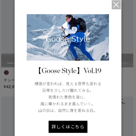
【Goose Style】Vol.19
テンペスト ショーツ - Print
テンペスト ショーツ
標高が変われば、見える世界も変わる
¥42,900（tax in）
¥42,900（tax in）
日常を少しだけ離れてみる。
見慣れた景色を背に、
風に導かれるまま進んでいく。
山の日は、自然に身を委ねる日。
詳しくはこちら