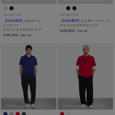
TEI１：5℃/-5℃
1
1
TEI
5°C / -5°C
TEI
5°C / -5°C
TEI2：０℃/-１5℃
【SS26新作】
エルマーニ
【SS26新作】
エルダー ジャケット
ジャケット
ジャパンエクスクルーシブ
TEI3：-10℃/-20℃
ジャパンエクスクルーシブ
¥129,800（tax in）
TEI4：-15℃/-25℃
¥146,300（tax in）
TEI5：-30℃以下
サイズ
XS
S/M
S
L/XL
M
ONESIZE
L
XL