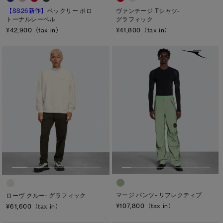
カラー
【SS26新作】
ベックリー ポロ
ヴァンテージ Tシャツ-
トーナルレーベル
グラフィック
ブラック
ベージュ/ブラウン系
パープル系
¥42,900（tax in）
¥41,800（tax in）
ブルー系
ホワイト系
オレンジ系
グリーン系
イエロー系
グレー系
プリント/その他
レッド系
ピンク系
長さ
ウエスト
ヒップ
太もも
ひざ
マージ パンツ- リフレクティブ
ローヴ クルー- グラフィック
¥107,800（tax in）
¥61,600（tax in）
ふくらはぎ