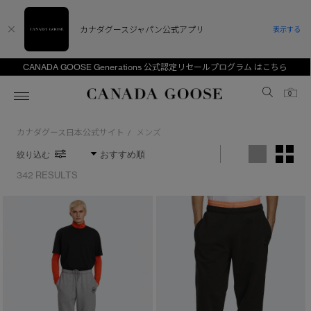
カナダグースジャパン公式アプリ
表示する
CANADA GOOSE Generations 公式認定リセールプログラム はこちら
Canada Goose
0
カナダグース日本公式サイト
メンズ
/
ホーム
ホーム
ホーム
ホーム
ホーム
絞り込む
スノーグース
ウィメンズ TOP
メンズ TOP
キッズ TOP
342 RESULTS
ディスカバー
新着アイテム
新着アイテム
ベビー（0‐24ヵ月)
アンバサダー
ベストセラー
ベストセラー
キッズ（2‐7歳)
CANADA GOOSE Generationsは、アウター
スプリングコレクション
サマー 26 コレクション
サマー 26 コレクション
ユース（6＋歳)
※カテゴリを表示するにはジェンダーにチェックをお入れください
ウェアの下取り・再販を通じて、長く愛される製
品の価値を受け継いでいきます。
ジェンダー
サマー 26 コレクションLOOK
サマー 26 コレクションLOOK
コレクション
アーカイブの希少なピースもご覧いただけます。