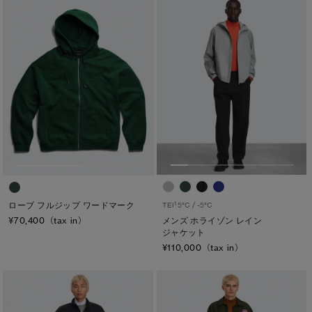
ブラック ディスク
クラシック ディスク
ホワイト ディスク
ト―ナル ディスク
PBI ディスク
ディスクなし
TEI
TEI１：5℃/-5℃
ローブ フルジップ ワードマーク
1
TEI
5°C / -5°C
TEI2：０℃/-１5℃
¥70,400（tax in）
メンズ ホライゾン レイン
ジャケット
TEI3：-10℃/-20℃
¥110,000（tax in）
TEI4：-15℃/-25℃
TEI5：-30℃以下