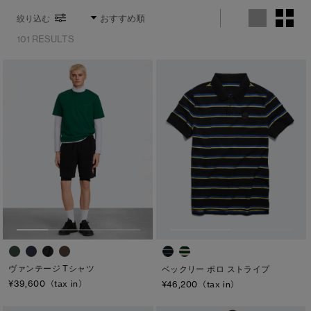
サマー 26 コレクションLOOK
サマー 26 コレクションLOOK
絞り込む
101 RESULTS
詳しく見る
日本限定モデル
日本限定モデル
スノーグース
スノーグース
下取り申請
メイドインジャパンTシャツ
メイドインジャパンTシャツ
※カテゴリを表示するにはジェンダーにチェックをお入れください
アウターウェア
アウターウェア
ジェンダー
アパレル
アパレル
メンズ
アクセサリー
アクセサリー
ウィメンズ
フットウェア
フットウェア
キッズ
コレクション
コレクション
カテゴリ
ヴァンテージ Tシャツ
ベックリー ポロ ストライプ
¥39,600（tax in）
¥46,200（tax in）
ディスク