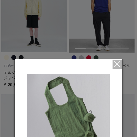
ベックリー ポロ トーナルレーベル
1
TEI
5°C / -5°C
¥42,900（tax in）
エルダー ジャケット
ジャパンエクスクルーシブ
¥129,800（tax in）