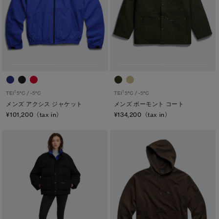
長さ
ウエスト
ヒップ
太もも
ひざ
1
1
TEI
5°C / -5°C
TEI
5°C / -5°C
メンズ アクシス ジャケット
メンズ ボーモント コート
ふくらはぎ
¥101,200（tax in）
¥134,200（tax in）
キャンセル
選択