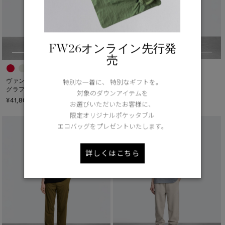
FW26オンライン先行発
売
ローヴ クルー- グラフィック
ヴァンテージ Tシャツ-
特別な一着に、 特別なギフトを。
グラフィック
¥61,600（tax in）
対象のダウンアイテムを
¥41,800（tax in）
お選びいただいたお客様に、
限定オリジナルポケッタブル
エコバッグをプレゼントいたします。
詳しくはこちら