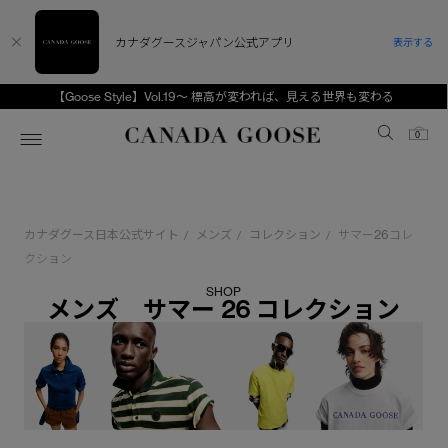
カナダグースジャパン公式アプリ
表示する
【Goose Style】Vol.19～ 標高が変われば、見える世界も変わる
Canada Goose
0
ホーム
ホーム
ホーム
ホーム
ホーム
カナダグース日本公式サイト
メンズ
コレクション
サマー26コレ
/
/
/
スノーグース
ウィメンズ TOP
メンズ TOP
キッズ TOP
クション
SHOP
ディスカバー
新着アイテム
新着アイテム
ベビー（0‐24ヵ月)
メンズ サマー 26 コレクション
アンバサダー
ベストセラー
ベストセラー
キッズ（2‐7歳)
CANADA GOOSE Generationsは、アウター
スプリングコレクション
FW26コレクション
FW26コレクション
ユース（6＋歳)
ウェアの下取り・再販を通じて、長く愛される製
品の価値を受け継いでいきます。
サマー 26 コレクション
サマー 26 コレクション
コレクション
アーカイブの希少なピースもご覧いただけます。