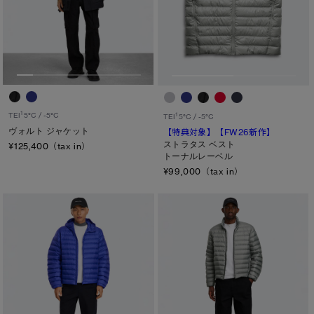
1
TEI
5°C / -5°C
1
TEI
5°C / -5°C
ヴォルト ジャケット
【特典対象】
【FW26新作】
ストラタス ベスト
¥125,400（tax in）
トーナルレーベル
¥99,000（tax in）