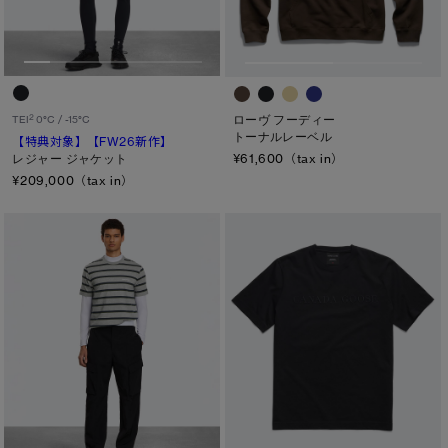
ローヴ フーディー
2
TEI
0°C / -15°C
トーナルレーベル
【特典対象】
【FW26新作】
¥61,600（tax in）
レジャー ジャケット
¥209,000（tax in）