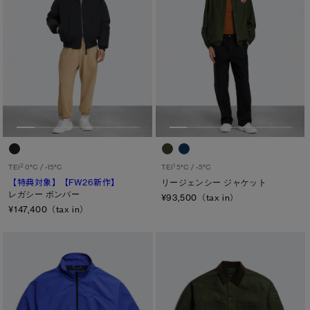
サイズ
XS
S/M
S
L/XL
M
ONESIZE
L
XL
2
1
TEI
0°C / -15°C
TEI
5°C / -5°C
【特典対象】
【FW26新作】
リージェンシー ジャケット
カラー
レガシー ボンバー
¥93,500（tax in）
¥147,400（tax in）
ブラック
ベージュ/ブラウン系
パープル系
ブルー系
ホワイト系
オレンジ系
グリーン系
イエロー系
グレー系
プリント/その他
レッド系
ピンク系