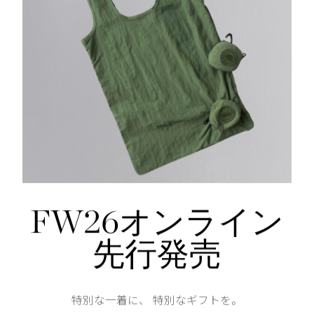
膝部分に立体裁断を施し可動性を向上
背面太もも、ガセット部分、ポケット内側にレーザーカ
膝上、すね部分、裾ジッパー周りにリフレクティブスト
裾は調整可能なカフス付きで、開くとベンチレーション
仕様が変更する場合がございます。
Waist
98
FW26オンライン
Hip
114cm
先行発売
Thickness of thigh
32.5cm
特別な一着に、 特別なギフトを。