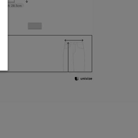
 width
28.5cm