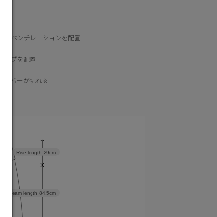
ットベンチレーションを配置
ライプを配置
ジッパーが現れる
cm
Rise length
29cm
Inseam length
84.5cm