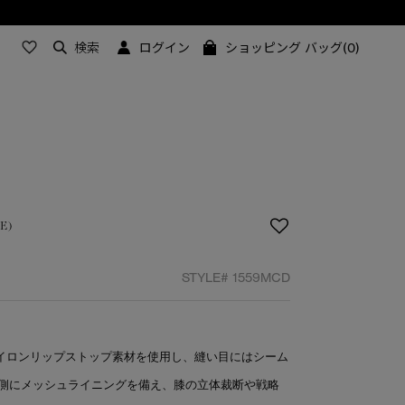
検索
ログイン
ショッピング バッグ(0)
E)
STYLE#
1559MCD
ナイロンリップストップ素材を使用し、縫い目にはシーム
側にメッシュライニングを備え、膝の立体裁断や戦略