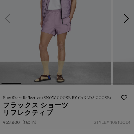
サマー 26 コレクションLOOK
サマー 26 コレクションLOOK
詳しく見る
日本限定モデル
日本限定モデル
スノーグース
スノーグース
下取り申請
メイドインジャパンTシャツ
メイドインジャパンTシャツ
アウターウェア
アウターウェア
アパレル
アパレル
アクセサリー
アクセサリー
Flux Short Reflective (SNOW GOOSE BY CANADA GOOSE)
フットウェア
フットウェア
フラックス ショーツ
リフレクティブ
コレクション
コレクション
¥53,900（tax in）
STYLE#
1691UCD1