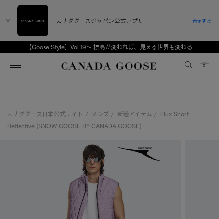
カナダグースジャパン公式アプリ
表示する
【Goose Style】Vol.19～ 標高が変われば、見える世界も変わる
Canada Goose
0
ホーム
ホーム
ホーム
ホーム
ホーム
カナダグース日本公式サイト
メンズ
新着アイテム
Flux Short
/
/
/
スノーグース
ウィメンズ TOP
メンズ TOP
キッズ TOP
Reflective (SNOW GOOSE BY CANADA GOOSE)
ディスカバー
新着アイテム
新着アイテム
ベビー（0‐24ヵ月)
アンバサダー
ベストセラー
ベストセラー
キッズ（2‐7歳)
CANADA GOOSE Generationsは、アウター
スプリングコレクション
FW26コレクション
FW26コレクション
ユース（6＋歳)
ウェアの下取り・再販を通じて、長く愛される製
品の価値を受け継いでいきます。
サマー 26 コレクション
サマー 26 コレクション
コレクション
アーカイブの希少なピースもご覧いただけます。