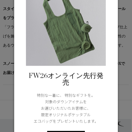
スタイリッシュな快適さに、視認性を高めるリフレクティブディテール
をプラス。
「フラックス ショーツ リフレクティブ」は、全体にリフレクティブ仕上
げを施し、暗い環境でも存在感をキープ。軽やかな着心地で、伸縮性の
あるウエストバンドとサイドスリットが動きやすさをサポートします。
スノーグース by カナダグース コレクション対象商品は、専用のBOXで
お届けいたします。
FW26オンライン先行発
売
DETAIL
特別な一着に、 特別なギフトを。
対象のダウンアイテムを
あなたへのおすすめ
お選びいただいたお客様に、
限定オリジナルポケッタブル
エコバッグをプレゼントいたします。