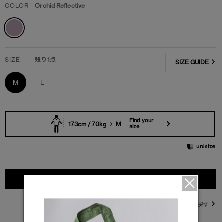
COLOR
Orchid Reflective
SIZE
残り1点
SIZE GUIDE
M
L
Find your
173cm / 70kg
M
size
カートに入れる
直営店在庫を探す