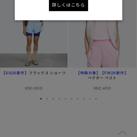
詳しくはこちら
【SS26新作】
【特典対象】
【FW26新作】
フラックス ショーツ
ベクター ベスト
¥50,600
¥92,400