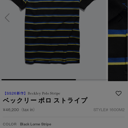
サマー 26 コレクションLOOK
サマー 26 コレクションLOOK
詳しく見る
日本限定モデル
日本限定モデル
スノーグース
スノーグース
下取り申請
メイドインジャパンTシャツ
メイドインジャパンTシャツ
アウターウェア
アウターウェア
アパレル
アパレル
アクセサリー
アクセサリー
【SS26新作】
Beckley Polo Stripe
フットウェア
フットウェア
ベックリー ポロ ストライプ
コレクション
コレクション
¥46,200（tax in）
STYLE#
1600M2
COLOR
Black Lorne Stripe