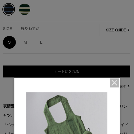
SIZE
残りわずか
SIZE GUIDE
S
M
L
カートに入れる
直営店在庫を探す
表情豊かで立体感のあるコットン素材を使用した、クラシックなポロシ
ャツ。
「ベックリー ポロ」は、リブ仕様の襟と動きやすさを高める裾のサイド
スリットを備えた、タイムレスなポロシルエットが特徴です。肌あたり