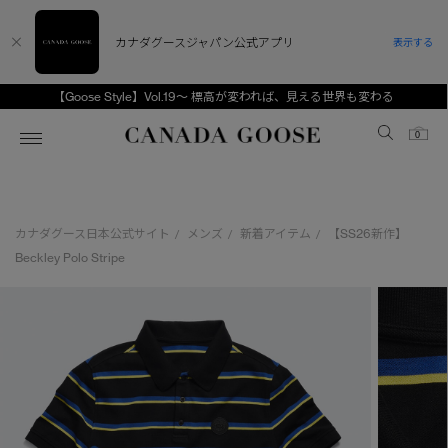
カナダグースジャパン公式アプリ
表示する
【Goose Style】Vol.19～ 標高が変われば、見える世界も変わる
Canada Goose
0
ホーム
ホーム
ホーム
ホーム
ホーム
カナダグース日本公式サイト
メンズ
新着アイテム
【SS26新作】
/
/
/
スノーグース
ウィメンズ TOP
メンズ TOP
キッズ TOP
Beckley Polo Stripe
ディスカバー
新着アイテム
新着アイテム
ベビー（0‐24ヵ月)
アンバサダー
ベストセラー
ベストセラー
キッズ（2‐7歳)
CANADA GOOSE Generationsは、アウター
スプリングコレクション
FW26コレクション
FW26コレクション
ユース（6＋歳)
ウェアの下取り・再販を通じて、長く愛される製
品の価値を受け継いでいきます。
サマー 26 コレクション
サマー 26 コレクション
コレクション
アーカイブの希少なピースもご覧いただけます。