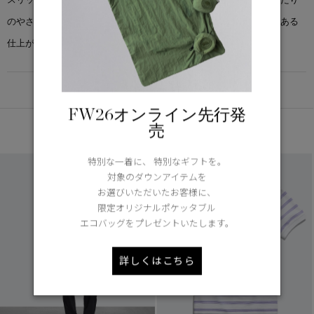
のやさしいコットンピケ素材を使用し、柔らかな着心地と表情感のある
仕上がりを実現しています。
DETAIL
FW26オンライン先行発
あなたへのおすすめ
売
特別な一着に、 特別なギフトを。
対象のダウンアイテムを
お選びいただいたお客様に、
限定オリジナルポケッタブル
エコバッグをプレゼントいたします。
詳しくはこちら